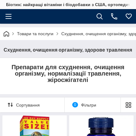
Біотин: найкращі вітаміни і біодобавки з США, ортопедичні
Товари та послуги
Схуднення, очищення організму, здо
Схуднення, очищення організму, здорове травлення
Препарати для схуднення, очищення
організму, нормалізації травлення,
жіросжігателі
Сортування
0
Фільтри