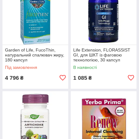
Garden of Life, FucoThin,
Life Extension, FLORASSIST
натуральний спалювач жиру,
GI, для ШКТ із фаговою
180 капсул
технологією, 30 капсул
Під замовлення
В наявності
4 796
1 085
₴
₴