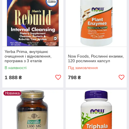
Yerba Prima, внутрішнє
очищення і відновлення,
Now Foods, Рослинні ензими,
програма з 3 етапів
120 рослинних капсул
В наявності
Під замовлення
1 888
798
₴
₴
Новинка