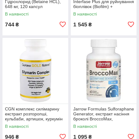
Гідрохлорид (Betaine HCL),
Interfase Plus для руйнування
648 мг, 120 капсул
біоплівок (Biofilm) +
ЕДТА(EDTA) та детоксикації,
В наявності
В наявності
60 капсул
744
1 545
₴
₴
CGN комплекс силімарину
Jarrow Formulas Sulforaphane
екстракт розторопші,
Generator, екстракт насіння
кульбаби, артишок, куркумін
броколі BroccoMax,
C3, імбир, 120 капсул
активований міриназою SGS,
В наявності
В наявності
60 капсул
946
1 095
₴
₴