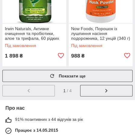
Irwin Naturals, Активне
Now Foods, Порошок із
очищення та пробіотики,
лушпиння насіння
алое та трифала, 60 рідких
подорожника, 12 унцій (340 г)
гелевих капсул
Під замовлення
Під замовлення
1 898
988
₴
₴
Показати ще
1
/ 4
Про нас
91% позитивних з 44 відгуків за рік
Працює з 14.05.2015