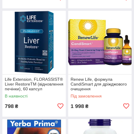
Life Extension, FLORASSIST®
Renew Life, формула
Liver RestoreTM (відновлення
CandiSmart для дріжджового
печінки), 60 капсул
очищення
В наявності
Під замовлення
798
1 998
₴
₴