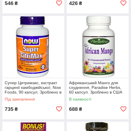
546
426
₴
₴
Супер Цитримакс, екстракт
Африканський Манго для
гарцинії камбоджійської, Now
схуднення, Paradise Herbs,
Foods, 90 капсул. Зроблено в
60 капсул. Зроблено в США
США.
Під замовлення
В наявності
735
688
₴
₴