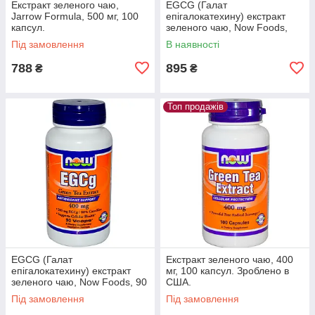
Екстракт зеленого чаю,
EGCG (Галат
Jarrow Formula, 500 мг, 100
епігалокатехину) екстракт
капсул.
зеленого чаю, Now Foods,
180 капсул. Зроблено в США.
Під замовлення
В наявності
788
895
₴
₴
Топ продажів
EGCG (Галат
Екстракт зеленого чаю, 400
епігалокатехину) екстракт
мг, 100 капсул. Зроблено в
зеленого чаю, Now Foods, 90
США.
капсул. Зроблено в США.
Під замовлення
Під замовлення