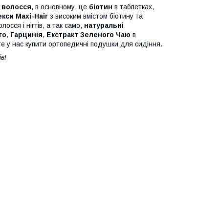
 волосся
, в основному, це
біотин
в таблетках,
екси
Maxi-Hair
з високим вмістом біотину та
лосся і нігтів, а так само,
натуральні
го
,
Гарцинія
,
Екстракт Зеленого Чаю
в
жете у нас купити ортопедичні подушки для сидіння.
в!