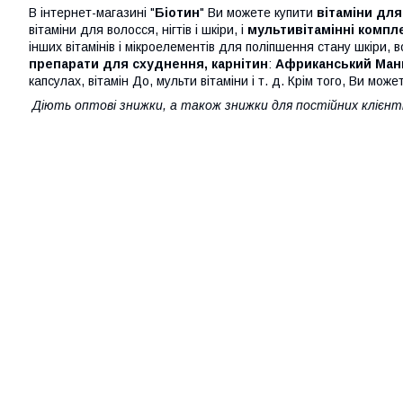
В інтернет-магазині "
Біотин
" Ви можете купити
вітаміни для
вітаміни для волосся, нігтів і шкіри, і
мультивітамінні компл
інших вітамінів і мікроелементів для поліпшення стану шкіри, во
препарати для схуднення, карнітин
:
Африканський Ман
капсулах, вітамін До, мульти вітаміни і т. д. Крім того, Ви мо
Діють оптові знижки, а також знижки для постійних клієнті