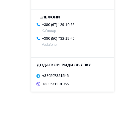
+380 (67) 129-10-65
Київстар
+380 (50) 732-15-46
Vodafone
+380507321546
+380671291065