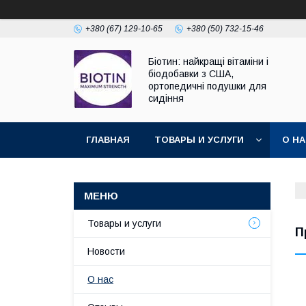
+380 (67) 129-10-65
+380 (50) 732-15-46
Біотин: найкращі вітаміни і
біодобавки з США,
ортопедичні подушки для
сидіння
ГЛАВНАЯ
ТОВАРЫ И УСЛУГИ
О Н
Товары и услуги
П
Новости
О нас