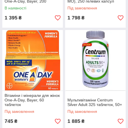
One-A-Day, Bayer, 200
МО), 250 гелевих капсул
таблеток
В наявності
Під замовлення
1 395
1 798
₴
₴
Вітаміни і мінерали для жінок
One-A-Day, Bayer, 60
Мультивітаміни Centrum
таблеток
Silver Adult 325 таблеток, 50+
Під замовлення
Під замовлення
745
1 885
₴
₴