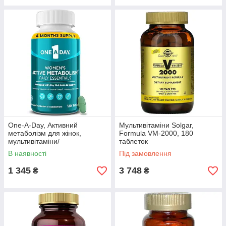
One-A-Day, Активний
Мультивітаміни Solgar,
метаболізм для жінок,
Formula VM-2000, 180
мультивітаміни/
таблеток
мультимінерали, 120
В наявності
Під замовлення
таблеток
1 345
3 748
₴
₴