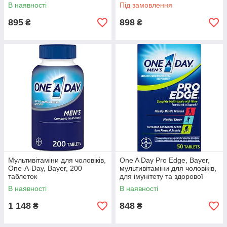
В наявності
Під замовлення
895
898
₴
₴
Мультивітаміни для чоловіків,
One A Day Pro Edge, Bayer,
One-A-Day, Bayer, 200
мультивітаміни для чоловіків,
таблеток
для імунітету та здорової
функції м'язів, 50 таблеток
В наявності
В наявності
1 148
848
₴
₴