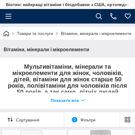
Біотин: найкращі вітаміни і біодобавки з США, ортопедичні
Товари та послуги
Вітаміни, мінерали і мікроелементи
Вітаміни, мінерали і мікроелементи
Мультивітаміни, мінерали та
мікроелементи для жінок, чоловіків,
дітей, вітаміни для жінок старше 50
років, полівітаміни для чоловіків після
50 років, а так само, літніх людей
старше 65 років, спеціальні вітаміни
Показати все
для вагітних, спортсменів, діабетиків та
комплексні вітаміни для всієї родини
від найкращих світових брендів!
Сортування
0
Фільтри