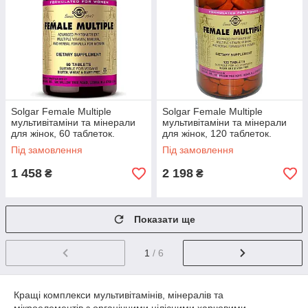
Solgar Female Multiple
Solgar Female Multiple
мультивітаміни та мінерали
мультивітаміни та мінерали
для жінок, 60 таблеток.
для жінок, 120 таблеток.
Зроблено в США.
Зроблено в США.
Під замовлення
Під замовлення
1 458
2 198
₴
₴
Показати ще
1
/ 6
Кращі комплекси мультивітамінів, мінералів та
мікроелементів з органічними цілісними харчовими