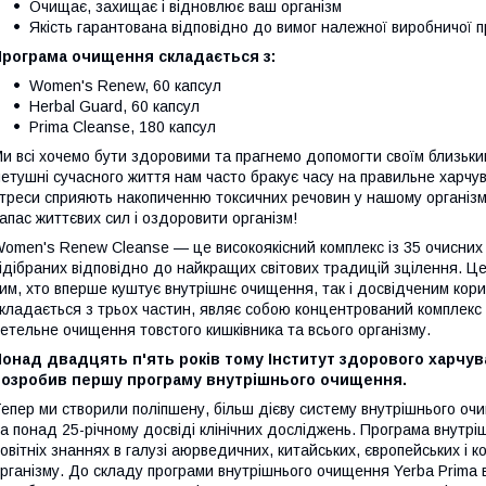
Очищає, захищає і відновлює ваш організм
Якість гарантована відповідно до вимог належної виробничої 
Програма очищення складається з:
Women's Renew, 60 капсул
Herbal Guard, 60 капсул
Prima Cleanse, 180 капсул
и всі хочемо бути здоровими та прагнемо допомогти своїм близьки
етушні сучасного життя нам часто бракує часу на правильне харчув
треси сприяють накопиченню токсичних речовин у нашому організ
апас життєвих сил і оздоровити організм!
omen's Renew Cleanse — це високоякісний комплекс із 35 очисних
ідібраних відповідно до найкращих світових традицій зцілення. Цей
им, хто вперше куштує внутрішнє очищення, так і досвідченим ко
кладається з трьох частин, являє собою концентрований комплекс тр
етельне очищення товстого кишківника та всього організму.
онад двадцять п'ять років тому Інститут здорового харчува
розробив першу програму внутрішнього очищення.
епер ми створили поліпшену, більш дієву систему внутрішнього оч
а понад 25-річному досвіді клінічних досліджень. Програма внутр
овітніх знаннях в галузі аюрведичних, китайських, європейських і
рганізму. До складу програми внутрішнього очищення Yerba Prima 