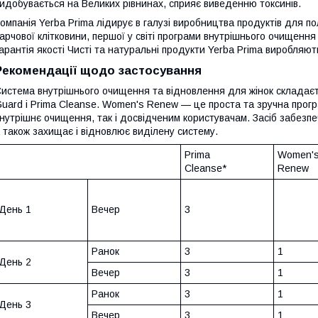
идобувається на Великих рівнинах, сприяє виведенню токсинів.
омпанія Yerba Prima лідирує в галузі виробництва продуктів для п
арчової клітковини, першої у світі програми внутрішнього очищенн
арантія якості Чисті та натуральні продукти Yerba Prima виробляютьс
Рекомендації щодо застосування
истема внутрішнього очищення та відновлення для жінок складаєт
uard і Prima Cleanse. Women's Renew — це проста та зручна програ
нутрішнє очищення, так і досвідченим користувачам. Засіб забезпе
 також захищає і відновлює виділену систему.
Prima
Women'
Cleanse*
Renew
День 1
Вечер
3
Ранок
3
1
День 2
Вечер
3
1
Ранок
3
1
День 3
Вечер
3
1