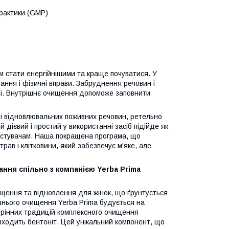
практики (GMP)
м стати енергійнішими та краще почуватися. У
ання і фізичні вправи. Забруднення речовин і
мі. Внутрішнє очищення допоможе заповнити
 і відновлювальних поживних речовин, ретельно
 дієвий і простий у використанні засіб підійде як
ристувачам. Наша покращена програма, що
ав і клітковини, який забезпечує м'яке, але
ння спільно з компанією Yerba Prima
ищення та відновлення для жінок, що ґрунтується
ішнього очищення Yerba Prima будується на
 корінних традицій комплексного очищення
входить бентоніт. Цей унікальний компонент, що