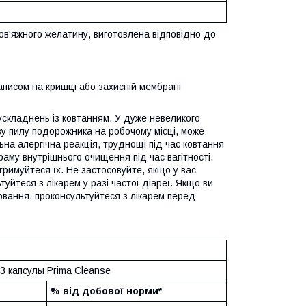
ов'яжного желатину, виготовлена відповідно до
аписом на кришці або захисній мембрані
 ускладнень із ковтанням. У дуже невеликого
ву пилу подорожника на робочому місці, може
ьна алергічна реакція, труднощі під час ковтання
раму внутрішнього очищення під час вагітності.
тримуйтеся їх. Не застосовуйте, якщо у вас
туйтеся з лікарем у разі частої діареї. Якщо ви
рювання, проконсультуйтеся з лікарем перед
3 капсулы Prima Cleanse
% від добової норми*