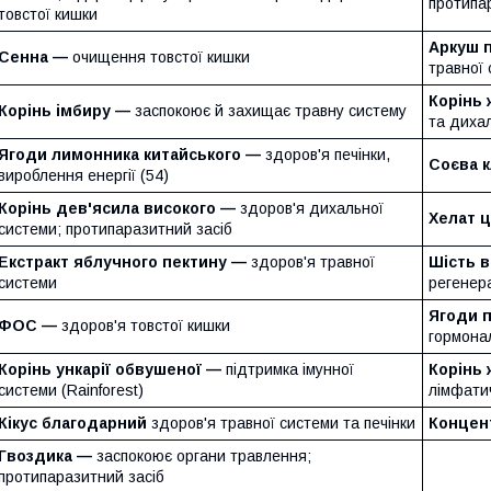
протипа
товстої кишки
Аркуш 
Сенна —
очищення товстої кишки
травної
Корінь
Корінь імбиру —
заспокоює й захищає травну систему
та дихал
Ягоди лимонника китайського —
здоров'я печінки,
Соєва 
вироблення енергії (54)
Корінь дев'ясила високого —
здоров'я дихальної
Хелат 
системи; протипаразитний засіб
Екстракт яблучного пектину —
здоров'я травної
Шість в
системи
регенер
Ягоди 
ФОС —
здоров'я товстої кишки
гормона
Корінь ункарії обвушеної —
підтримка імунної
Корінь
системи (Rainforest)
лімфати
Кікус благодарний
здоров'я травної системи та печінки
Концен
Гвоздика —
заспокоює органи травлення;
протипаразитний засіб