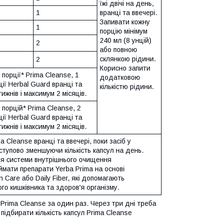
їжі двічі на день,
1
вранці та ввечері.
Запивати кожну
1
порцію мінімум
240 мл (8 унцій)
2
або повною
склянкою рідини.
2
Корисно запити
порції* Prima Cleanse, 1
додатковою
ії Herbal Guard вранці та
кількістю рідини.
ижнів і максимум 2 місяців.
порцій* Prima Cleanse, 2
ії Herbal Guard вранці та
ижнів і максимум 2 місяців.
Cleanse вранці та ввечері, поки засіб у
оступово зменшуючи кількість капсул на день.
я системи внутрішнього очищення
мати препарати Yerba Prima на основі
n Care або Daily Fiber, які допомагають
го кишківника та здоров'я організму.
 Prima Cleanse за один раз. Через три дні треба
ідбирати кількість капсул Prima Cleanse