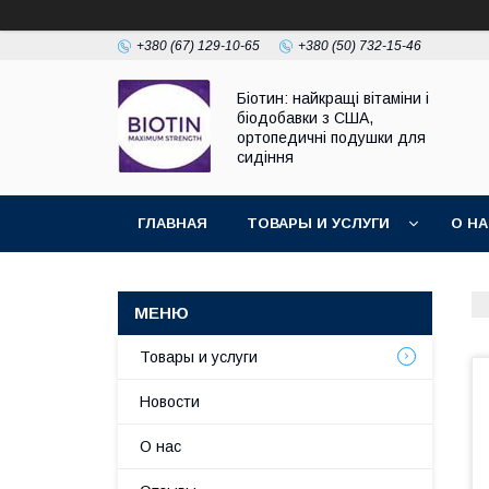
+380 (67) 129-10-65
+380 (50) 732-15-46
Біотин: найкращі вітаміни і
біодобавки з США,
ортопедичні подушки для
сидіння
ГЛАВНАЯ
ТОВАРЫ И УСЛУГИ
О Н
Товары и услуги
Новости
О нас