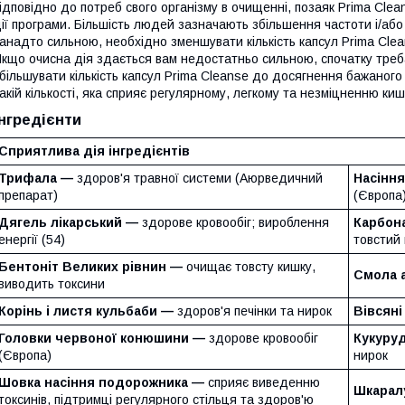
ідповідно до потреб свого організму в очищенні, позаяк Prima Cle
ії програми. Більшість людей зазначають збільшення частоти і/або
анадто сильною, необхідно зменшувати кількість капсул Prima Cle
кщо очисна дія здається вам недостатньо сильною, спочатку треба
більшувати кількість капсул Prima Cleanse до досягнення бажаног
акій кількості, яка сприяє регулярному, легкому та незміцненню киш
Інгредієнти
Сприятлива дія інгредієнтів
Трифала —
здоров'я травної системи (Аюрведичний
Насінн
препарат)
(Європа
Дягель лікарський —
здорове кровообіг; вироблення
Карбон
енергії (54)
товстий
Бентоніт Великих рівнин —
очищає товсту кишку,
Смола 
виводить токсини
Корінь і листя кульбаби —
здоров'я печінки та нирок
Вівсяні
Головки червоної конюшини —
здорове кровообіг
Кукуру
(Європа)
нирок
Шовка насіння подорожника —
сприяє виведенню
Шкарал
токсинів, підтримці регулярного стільця та здоров'ю