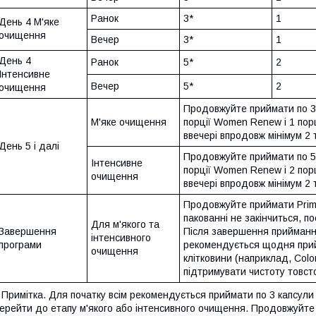
Ранок
3*
1
День 4 М'яке
очищення
Вечер
3*
1
День 4
Ранок
5*
2
Інтенсивне
Вечер
5*
2
очищення
Продовжуйте приймати по 3 
М'яке очищення
порції Women Renew і 1 порц
ввечері впродовж мінімум 2 т
День 5 і далі
Продовжуйте приймати по 5 
Інтенсивне
порції Women Renew і 2 порц
очищення
ввечері впродовж мінімум 2 т
Продовжуйте приймати Prima 
пакованні не закінчиться, п
Для м'якого та
Завершення
Після завершення прийманн
інтенсивного
програми
рекомендується щодня прий
очищення
клітковини (наприклад, Colo
підтримувати чистоту товсто
 Примітка. Для початку всім рекомендується приймати по 3 капсули
ерейти до етапу м'якого або інтенсивного очищення. Продовжуйте п