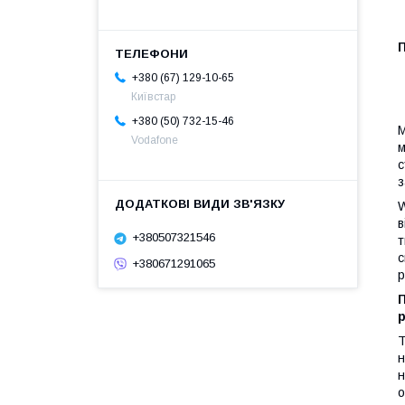
+380 (67) 129-10-65
Київстар
+380 (50) 732-15-46
М
Vodafone
м
с
з
W
в
+380507321546
т
с
+380671291065
р
П
Т
н
н
о