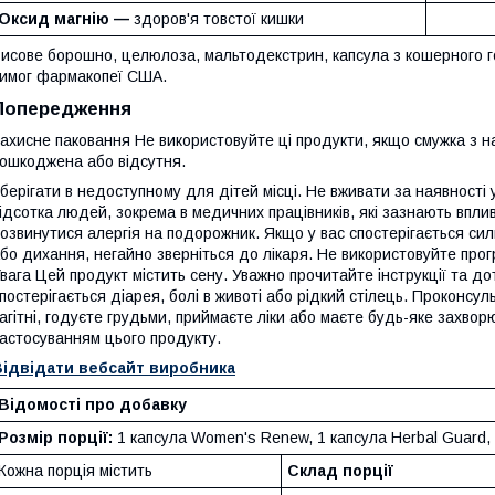
Оксид магнію —
здоров'я товстої кишки
исове борошно, целюлоза, мальтодекстрин, капсула з кошерного г
имог фармакопеї США.
Попередження
ахисне паковання Не використовуйте ці продукти, якщо смужка з н
ошкоджена або відсутня.
берігати в недоступному для дітей місці. Не вживати за наявності
ідсотка людей, зокрема в медичних працівників, які зазнають впли
озвинутися алергія на подорожник. Якщо у вас спостерігається сил
бо дихання, негайно зверніться до лікаря. Не використовуйте прог
вага Цей продукт містить сену. Уважно прочитайте інструкції та до
постерігається діарея, болі в животі або рідкий стілець. Проконсуль
агітні, годуєте грудьми, приймаєте ліки або маєте будь-яке захво
астосуванням цього продукту.
Відвідати вебсайт виробника
Відомості про добавку
Розмір порції:
1 капсула Women's Renew, 1 капсула Herbal Guard, 
Кожна порція містить
Склад порції