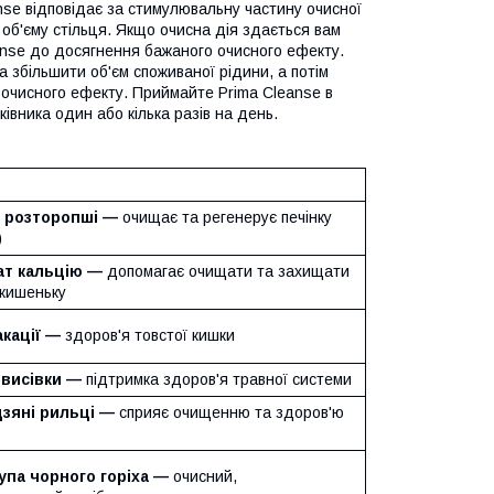
anse відповідає за стимулювальну частину очисної
 об'єму стільця. Якщо очисна дія здається вам
anse до досягнення бажаного очисного ефекту.
 збільшити об'єм споживаної рідини, а потім
о очисного ефекту. Приймайте Prima Cleanse в
ківника один або кілька разів на день.
я розторопші —
очищає та регенерує печінку
)
ат кальцію —
допомагає очищати та захищати
 кишеньку
акації —
здоров'я товстої кишки
 висівки —
підтримка здоров'я травної системи
дзяні рильці —
сприяє очищенню та здоров'ю
упа чорного горіха —
очисний,