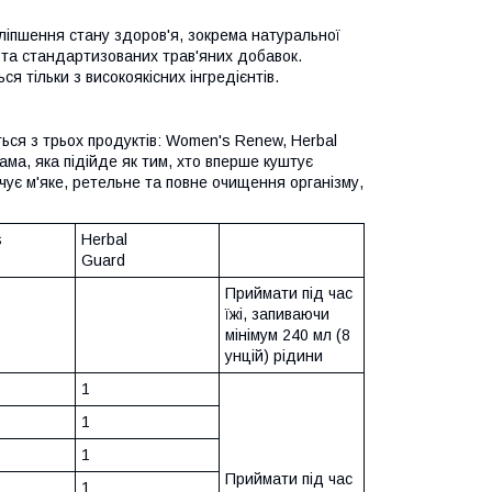
оліпшення стану здоров'я, зокрема натуральної
я та стандартизованих трав'яних добавок.
я тільки з високоякісних інгредієнтів.
ься з трьох продуктів: Women's Renew, Herbal
ма, яка підійде як тим, хто вперше куштує
чує м'яке, ретельне та повне очищення організму,
s
Herbal
Guard
Приймати під час
їжі, запиваючи
мінімум 240 мл (8
унцій) рідини
1
1
1
Приймати під час
1