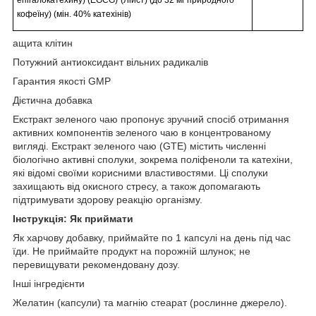
епігалокатехину) (EGCG)
(Ліист) (до 32 мг природного
кофеїну) (мін. 40% катехінів)
ащита
клітин
Потужний антиоксидант вільних радикалів
Гаранти
я
якості
GMP
Дієтична добавка
Екстракт зеленого чаю пропонує зручний спосіб отримання
активних компонентів зеленого чаю в концентрованому
вигляді. Екстракт зеленого чаю (GTE)
містить
численні
біологічно активні сполуки, зокрема поліфеноли та катехіни,
які відомі своїми корисними властивостями. Ці сполуки
захищають від окисного стресу, а також допомагають
підтримувати здорову реакцію організму.
Інструкція: Як приймати
Як харчову добавку, приймайте по 1 капсулі на день під час
їди. Не приймайте продукт на порожній шлунок; не
перевищувати рекомендовану дозу.
Інші інгредієнти
Желатин (капсули) та магнію стеарат (рослинне джерело).