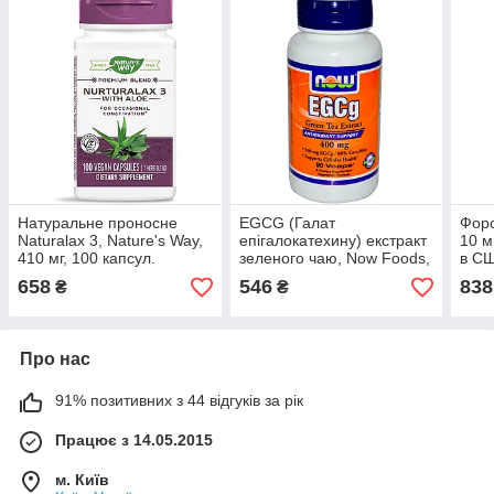
Натуральне проносне
EGCG (Галат
Форс
Naturalax 3, Nature's Way,
епігалокатехину) екстракт
10 м
410 мг, 100 капсул.
зеленого чаю, Now Foods,
в С
Зроблено в США.
90 капсул. Зроблено в
658
546
838
₴
₴
США.
Про нас
91% позитивних з 44 відгуків за рік
Працює з 14.05.2015
м. Київ