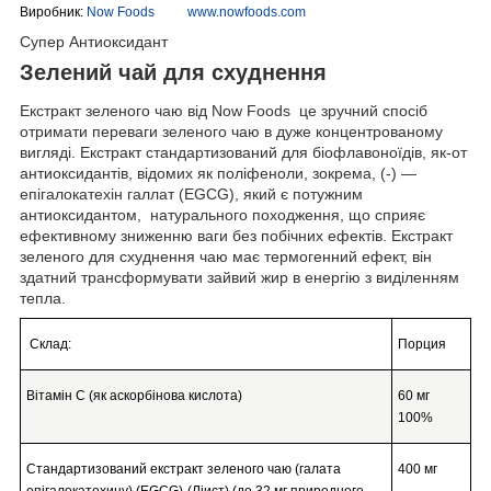
Виробник:
Now Foods www.nowfoods.com
Супер Антиоксидант
Зелений чай для схуднення
Екстракт зеленого чаю від Now Foods це зручний спосіб
отримати переваги зеленого чаю в дуже концентрованому
вигляді. Екстракт стандартизований для біофлавоноїдів, як-от
антиоксидантів, відомих як поліфеноли, зокрема, (-) —
епігалокатехін галлат (EGCG), який є потужним
антиоксидантом, натурального походження, що сприяє
ефективному зниженню ваги без побічних ефектів. Екстракт
зеленого для схуднення чаю має термогенний ефект, він
здатний трансформувати зайвий жир в енергію з виділенням
тепла.
Склад:
Порция
Вітамін С (як аскорбінова кислота)
60 мг
100%
Стандартизований екстракт зеленого чаю (галата
400 мг