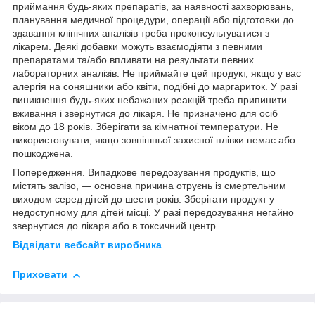
приймання будь-яких препаратів, за наявності захворювань,
планування медичної процедури, операції або підготовки до
здавання клінічних аналізів треба проконсультуватися з
лікарем. Деякі добавки можуть взаємодіяти з певними
препаратами та/або впливати на результати певних
лабораторних аналізів. Не приймайте цей продукт, якщо у вас
алергія на соняшники або квіти, подібні до маргариток. У разі
виникнення будь-яких небажаних реакцій треба припинити
вживання і звернутися до лікаря. Не призначено для осіб
віком до 18 років. Зберігати за кімнатної температури. Не
використовувати, якщо зовнішньої захисної плівки немає або
пошкоджена.
Попередження. Випадкове передозування продуктів, що
містять залізо, — основна причина отруєнь із смертельним
виходом серед дітей до шести років. Зберігати продукт у
недоступному для дітей місці. У разі передозування негайно
звернутися до лікаря або в токсичний центр.
Відвідати вебсайт виробника
Приховати