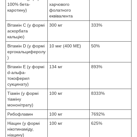
100% бета-
харчового
каротину)
фолатного
еквівалента
Вітамін C (у формі
300 мг
333%
аскорбата
кальцію)
Вітамін D (у формі
10 мкг (400 МЕ)
50%
ергокальциферолу
)
Вітамін E (у формі
134 мг
893%
d-альфа-
токоферил
сукцинату)
Тіамін (у формі
100 мг
8333%
тіаміну
мононітрату)
Рибофлавин
100 мг
7692%
Ніацин (у формі
100 мг
625%
нікотинаміду,
ніацину)