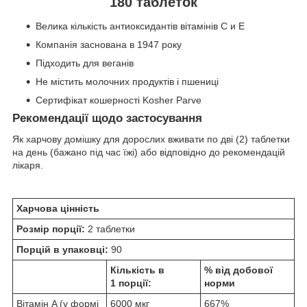
180 таблеток
Велика кількість антиоксидантів вітамінів C и E
Компанія заснована в 1947 року
Підходить для веганів
Не містить молочних продуктів і пшениці
Сертифікат кошерності Kosher Parve
Рекомендації щодо застосування
Як харчову домішку для дорослих вживати по дві (2) таблетки
на день (бажано під час їжі) або відповідно до рекомендацій
лікаря.
Харчова цінність
Розмір порції:
2 таблетки
Порцій в упаковці:
90
Кількість в
% від добової
1 порції:
норми
Вітамін A (у формі
6000 мкг
667%