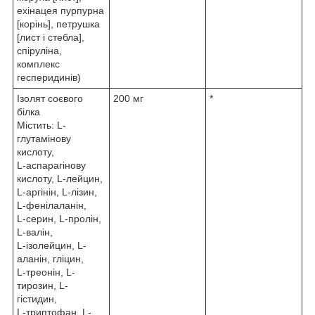
ехінацея пурпурна
[корінь], петрушка
[лист і стебла],
спіруліна,
комплекс
гесперидинів)
Ізолят соєвого
200 мг
*
білка
Містить: L-
глутамінову
кислоту,
L-аспарагінову
кислоту, L-лейцин,
L-аргінін, L-лізин,
L-фенілаланін,
L-серин, L-пролін,
L-валін,
L-ізолейцин, L-
аланін, гліцин,
L-треонін, L-
тирозин, L-
гістидин,
L-триптофан, L-