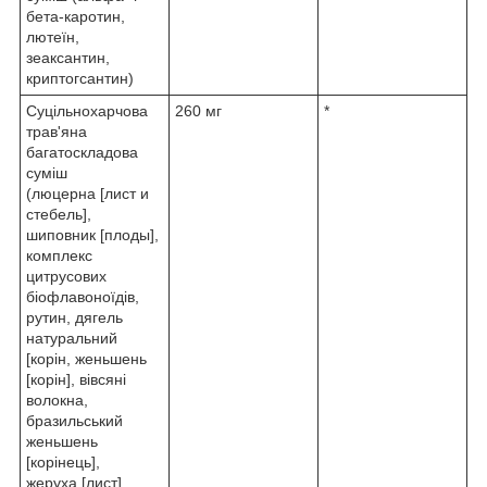
бета-каротин,
лютеїн,
зеаксантин,
криптогсантин)
Суцільнохарчова
260 мг
*
трав'яна
багатоскладова
суміш
(люцерна [лист и
стебель],
шиповник [плоды],
комплекс
цитрусових
біофлавоноїдів,
рутин, дягель
натуральний
[корін, женьшень
[корін], вівсяні
волокна,
бразильський
женьшень
[корінець],
жеруха [лист],