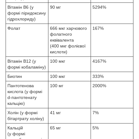
Вітамін B6 (у
90 мг
5294%
формі піридоксину
гідрохлориду)
Фолат
666 мкг харчового
167%
фолатного
еквівалента
(400 мкг фолієвої
кислоти)
Вітамін B12 (у
100 мкг
4167%
формі кобаламіну)
Биотин
100 мкг
333%
Пантотенова
100 мг
2000%
кислота (у формі
d-пантотенату
кальцію)
Холін (у формі
41 мг
7%
бітартрату холіну)
Кальцій
65 мг
5%
(у формі