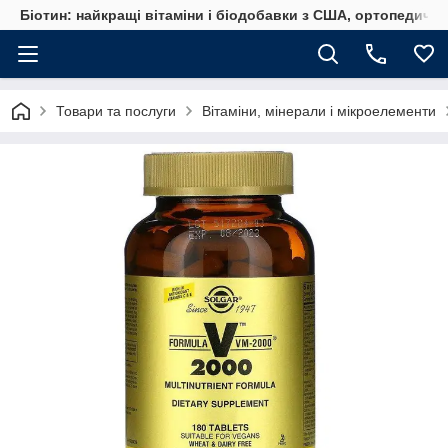
Біотин: найкращі вітаміни і біодобавки з США, ортопедичні
Товари та послуги
Вітаміни, мінерали і мікроелементи