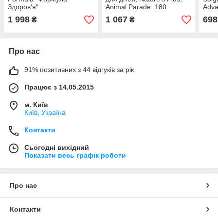
Здоров'я"
Animal Parade, 180
Adva
імуностимулятор, 180
таблеток.
60 т
1 998
1 067
698
₴
₴
таблеток. США
Про нас
91% позитивних з 44 відгуків за рік
Працює з 14.05.2015
м. Київ
Київ, Україна
Контакти
Сьогодні вихідний
Показати весь графік роботи
Про нас
Контакти