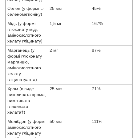
Селен (у формі L-
25 мкг
45%
селенометіоніну)
Мідь (у формі
1,5 мг
167%
глюконату міді,
амінокислотного
хелату гліцинату)
Марганець (у
2 мг
87%
формі глюконату
марганцю,
амінокислотного
хелату
гліцинатуанта)
Хром (в виде
25 мкг
71%
пиколината хрома,
никотината
глицината
хелата†)
Молібден (у формі
50 мкг
111%
амінокислотного
хелату гліцинату