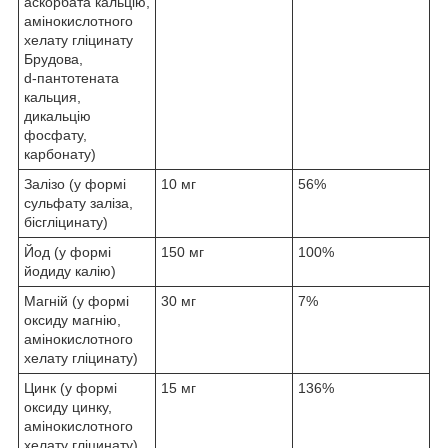
аскорбата кальцію,
амінокислотного
хелату гліцинату
Брудова,
d-пантотената
кальция,
дикальцію
фосфату,
карбонату)
Залізо (у формі
10 мг
56%
сульфату заліза,
бісгліцинату)
Йод (у формі
150 мг
100%
йодиду калію)
Магній (у формі
30 мг
7%
оксиду магнію,
амінокислотного
хелату гліцинату)
Цинк (у формі
15 мг
136%
оксиду цинку,
амінокислотного
хелату гліцинату)