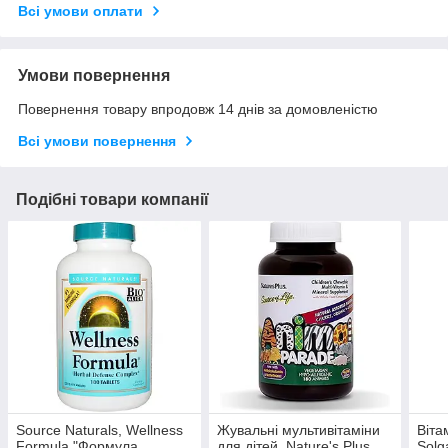
Всі умови оплати
Умови повернення
Повернення товару впродовж 14 днів за домовленістю
Всі умови повернення
Подібні товари компанії
Source Naturals, Wellness
Жувальні мультивітаміни
Віта
Formula "Формула
для дітей, Nature's Plus,
Solga