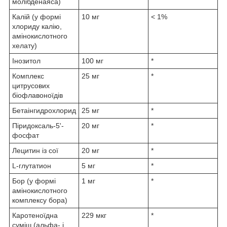
молібденаяса)
Калій (у формі
10 мг
< 1%
хлориду калію,
амінокислотного
хелату)
Інозитол
100 мг
*
Комплекс
25 мг
*
цитрусових
біофлавоноїдів
Бетаінгидрохлорид
25 мг
*
Піридоксаль-5'-
20 мг
*
фосфат
Лецитин із сої
20 мг
*
L-глутатион
5 мг
*
Бор (у формі
1 мг
*
амінокислотного
комплексу бора)
Каротеноїдна
229 мкг
*
суміш (альфа- і