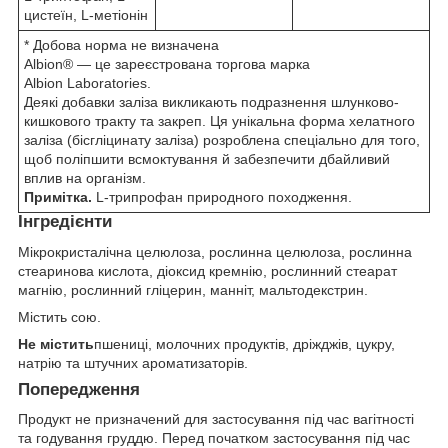
цистеїн, L-метіонін
* Добова норма не визначена
Albion® — це зареєстрована торгова марка
Albion Laboratories.
Деякі добавки заліза викликають подразнення шлунково-
кишкового тракту та закреп. Ця унікальна форма хелатного
заліза (бісгліцинату заліза) розроблена спеціально для того,
щоб поліпшити всмоктування й забезпечити дбайливий
вплив на організм.
Примітка.
L-трипрофан природного походження.
Інгредієнти
Мікрокристалічна целюлоза, рослинна целюлоза, рослинна
стеаринова кислота, діоксид кремнію, рослинний стеарат
магнію, рослинний гліцерин, манніт, мальтодекстрин.
Містить сою.
Не містить
пшениці, молочних продуктів, дріжджів, цукру,
натрію та штучних ароматизаторів.
Попередження
Продукт не призначений для застосування під час вагітності
та годування груддю. Перед початком застосування під час