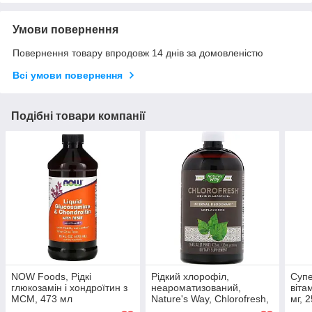
Умови повернення
Повернення товару впродовж 14 днів за домовленістю
Всі умови повернення
Подібні товари компанії
NOW Foods, Рідкі
Рідкий хлорофіл,
Супе
глюкозамін і хондроїтин з
неароматизований,
віта
МСМ, 473 мл
Nature's Way, Chlorofresh,
мг, 
473.2 мл. Зроблено в
Зро