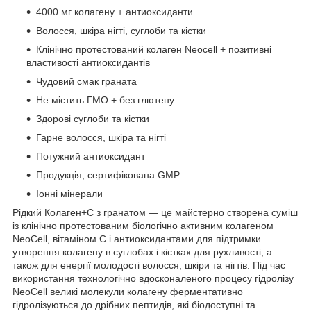
4000 мг колагену + антиоксиданти
Волосся, шкіра нігті, суглоби та кістки
Клінічно протестований колаген Neocell + позитивні
властивості антиоксидантів
Чудовий смак граната
Не містить ГМО + без глютену
Здорові суглоби та кістки
Гарне волосся, шкіра та нігті
Потужний антиоксидант
Продукція, сертифікована GMP
Іонні мінерали
Рідкий Колаген+C з гранатом — це майстерно створена суміш
із клінічно протестованим біологічно активним колагеном
NeoCell, вітаміном C і антиоксидантами для підтримки
утворення колагену в суглобах і кістках для рухливості, а
також для енергії молодості волосся, шкіри та нігтів. Під час
використання технологічно вдосконаленого процесу гідролізу
NeoCell великі молекули колагену ферментативно
гідролізуються до дрібних пептидів, які біодоступні та