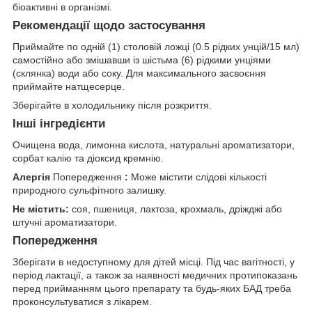
біоактивні в організмі.
Рекомендації щодо застосування
Приймайте по одній (1) столовій ложці (0.5 рідких унцій/15 мл)
самостійно або змішавши із шістьма (6) рідкими унціями
(склянка) води або соку. Для максимального засвоєння
приймайте натщесерце.
Зберігайте в холодильнику після розкриття.
Інші інгредієнти
Очищена вода, лимонна кислота, натуральні ароматизатори,
сорбат калію та діоксид кремнію.
Алергія
Попередження
:
Може містити слідові кількості
природного сульфітного залишку.
Не містить:
соя, пшениця, лактоза, крохмаль, дріжджі або
штучні ароматизатори.
Попередження
Зберігати в недоступному для дітей місці. Під час вагітності, у
період лактації, а також за наявності медичних протипоказань
перед прийманням цього препарату та будь-яких БАД треба
проконсультуватися з лікарем.