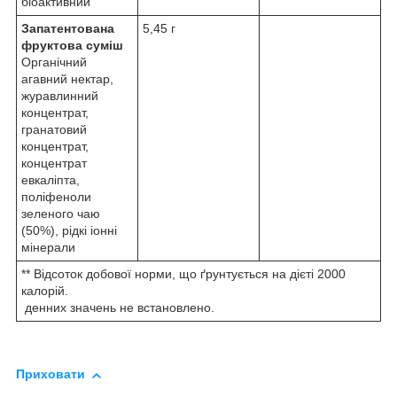
біоактивний
Запатентована
5,45 г
фруктова суміш
Органічний
агавний нектар,
журавлинний
концентрат,
гранатовий
концентрат,
концентрат
евкаліпта,
поліфеноли
зеленого чаю
(50%), рідкі іонні
мінерали
** Відсоток добової норми, що ґрунтується на дієті 2000
калорій.
денних значень не встановлено.
Приховати