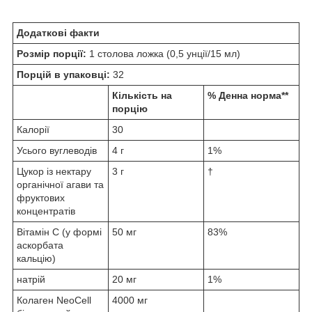
Додаткові факти
Розмір порції:
1 столова ложка (0,5 унції/15 мл)
Порцій в упаковці:
32
Кількість на
% Денна норма**
порцію
Калорії
30
Усього вуглеводів
4 г
1%
Цукор із нектару
3 г
†
органічної агави та
фруктових
концентратів
Вітамін C (у формі
50 мг
83%
аскорбата
кальцію)
натрій
20 мг
1%
Колаген NeoCell
4000 мг