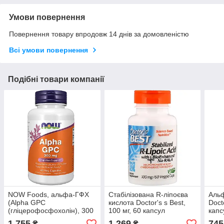
Умови повернення
Повернення товару впродовж 14 днів за домовленістю
Всі умови повернення
Подібні товари компанії
NOW Foods, альфа-ГФХ
Стабілізована R-ліпоєва
Альф
(Alpha GPC
кислота Doctor's s Best,
Doct
(гліцерофосфохолін), 300
100 мг, 60 капсул
капс
мг, 60 капсул
1 755
1 269
745
₴
₴