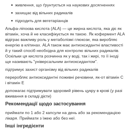
живлення, що ґрунтується на наукових досягненнях
захищає від вільних радикалів
підходить для вегетаріанців
Альфа-ліпоєва кислота (ALA) — це жирна кислота, яка діє як
вітамін, хоча й не класифікується як такою. Як кофермент ALA
відіграє важливу роль у метаболізмі глюкози, яка виробляє
енергію в клітинах. ALA також має антиоксидантні властивості
й у такий спосіб необхідна для контролю вільних радикалів.
Оскільки ця кислота розчинна як у воді, так і жирі, то її іноді
ще називають "універсальним антиоксидантом".
підтримує захист організму від вільних радикалів
переробляє антиоксидантні поживні речовини, як-от вітамін C
і вітамін E
допомагає підтримувати здоровий рівень цукру в крові (у разі
вживання в складі дієти)
Рекомендації щодо застосування
приймати по 1 або 2 капсули на день або за рекомендацією
лікаря. Приймати з їжею або без неї.
Інші інгредієнти