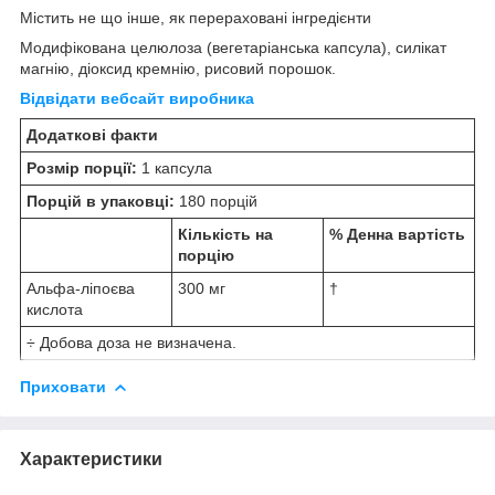
Містить не що інше, як перераховані інгредієнти
Модифікована целюлоза (вегетаріанська капсула), силікат
магнію, діоксид кремнію, рисовий порошок.
Відвідати вебсайт виробника
Додаткові факти
Розмір порції:
1 капсула
Порцій в упаковці:
180 порцій
Кількість на
% Денна вартість
порцію
Альфа-ліпоєва
300 мг
†
кислота
÷ Добова доза не визначена.
Приховати
Характеристики