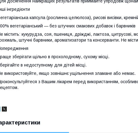
ля досягнення найкращих результатів приймайте упродовж щонай
нші інгредієнти
егетаріанська капсула (рослинна целюлоза), рисові висівки, кремні
00% вегетаріанський — без штучних смакових добавок і барвників
е містить: кукурудза, соя, пшениця, дріжджі, лактоза, цитрусові, м
рохмаль, штучні барвники, ароматизатори та консерванти. Не місти
Попередження
раще зберігати щільно в прохолодному, сухому місці.
берігайте в недоступному для дітей місці.
е використовуйте, якщо зовнішнє ущільнення зламане або немає.
роконсультуйтеся з Вашим лікарем перед використанням, особливо 
ецептом.
арактеристики