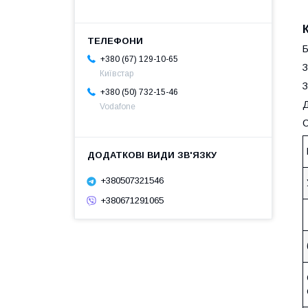
Б
+380 (67) 129-10-65
З
Київстар
З
+380 (50) 732-15-46
Д
Vodafone
С
+380507321546
+380671291065