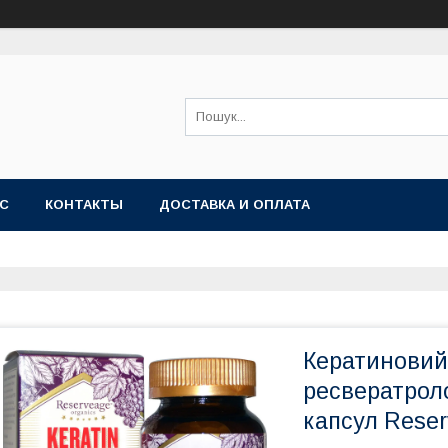
АС
КОНТАКТЫ
ДОСТАВКА И ОПЛАТА
Кератиновий 
ресвератроло
капсул Reser