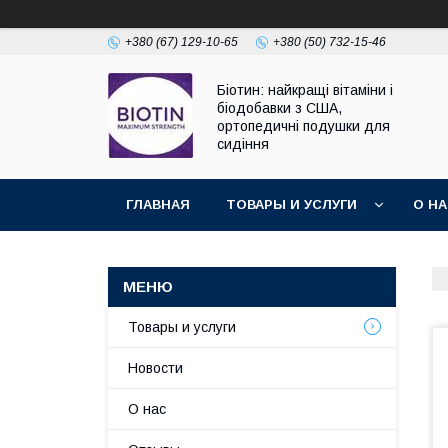
+380 (67) 129-10-65
+380 (50) 732-15-46
Біотин: найкращі вітаміни і
біодобавки з США,
ортопедичні подушки для
сидіння
ГЛАВНАЯ
ТОВАРЫ И УСЛУГИ
О Н
Товары и услуги
Новости
О нас