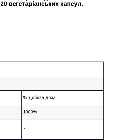
20 вегетаріанських капсул.
% Добова доза
1000%
*