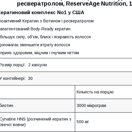
ресвератролом, ReserveAge Nutrition, 1
Кератиновий комплекс No1 у США
іоактивний Кератин з біотином і ресвератролом
апатентований Body-Ready кератин
більшує силу, об'єм, блиск і яскравість волосся
опомагає зменшити втрату волосся
прияє здоровим, міцним і гнучким нігтям
Розмір порції:
2 капсули
У контейнері:
30
Кількість на порцію
биотин
3000 мікрограм
Cynatine HNS (розчинений кератин з
500 мг
овечої вовни)