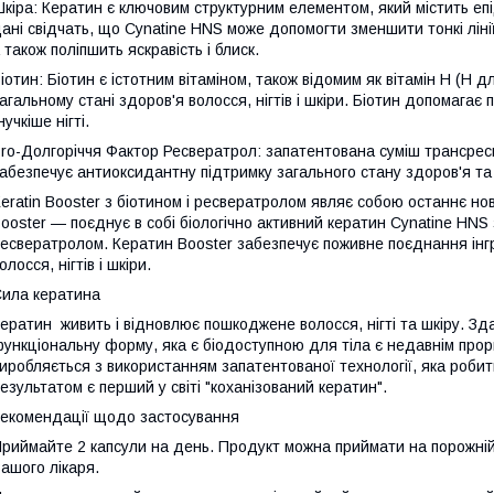
кіра: Кератин є ключовим структурним елементом, який містить епі
ані свідчать, що Cynatine HNS може допомогти зменшити тонкі ліні
 також поліпшить яскравість і блиск.
іотин: Біотин є істотним вітаміном, також відомим як вітамін Н (Н д
агальному стані здоров'я волосся, нігтів і шкіри. Біотин допомагає
нучкіше нігті.
ro-Долгоріччя Фактор Ресвератрол: запатентована суміш трансресв
абезпечує антиоксидантну підтримку загального стану здоров'я та
eratin Booster з біотином і ресвератролом являє собою останнє но
ooster — поєднує в собі біологічно активний кератин Cynatine HNS з
есвератролом. Кератин Booster забезпечує поживне поєднання інгр
олосся, нігтів і шкіри.
ила кератина
ератин живить і відновлює пошкоджене волосся, нігті та шкіру. З
ункціональну форму, яка є біодоступною для тіла є недавнім прор
иробляється з використанням запатентованої технології, яка робить
езультатом є перший у світі "коханізований кератин".
екомендації щодо застосування
риймайте 2 капсули на день. Продукт можна приймати на порожній
ашого лікаря.