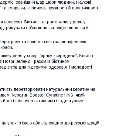
дерміс, зовнішній шар шкіри людини. Наукові
ї та зморшки, сприяють пружності й еластичності,
ля волосся). Біотин відіграє важливу роль у
 підтримувати об'єм волосся, міцне волосся й
ератролу та повного спектра, поліфенолів,
 краси.
вовведення у сфері "красу зсередини". Keratin
 Нової Зеландії разом із біотином і
едієнтів для підтримки здоров'я і молодості
датність перетворювати натуральний кератин на
ивом. Кератин Booster Cynatine HNS, який
 його біологічно активним і біодоступним.
 шлунок, з їжею або відповідно до рекомендацій