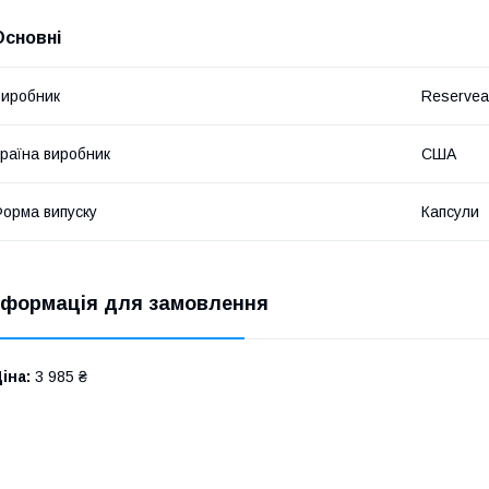
Основні
иробник
Reserveag
раїна виробник
США
орма випуску
Капсули
нформація для замовлення
іна:
3 985 ₴