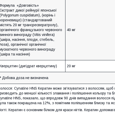
Формула «Довговість»
Екстракт дикої рейнурії японської
(Polygonum cuspidatum), (корінь і
кореневище) (стандартований
містять 20 мг трансресвератролу),
органічного французького червоного
40 мг
винного винограду (Vitis vinifera)
(шкіра, насіння, плоди, стебель,
лоза), органічної органічної
мускатного червоного винограду
(шкіра та насіння)
Кверцетин (дигідрат кверцетину)
20 мг
* Добова доза не визначена
олосся: Cynatine HNS Кератин може зв'язуватися з волоссям, щоб по
ризводить до меншої кількості зламання і поліпшення кольору та б
ynatine HNS, показало, що впродовж 90 днів випадання волосся п
ула також покращена на 12%, з помітним поліпшенням блиску та яс
огті: Кератин є основним білком для краси нігтів. Кератин допомагає п