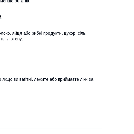
менше 90 днів.
й.
олоко, яйця або рибні продукти, цукор, сіль,
ть глютену.
якщо ви вагітні, лежите або приймаєте ліки за