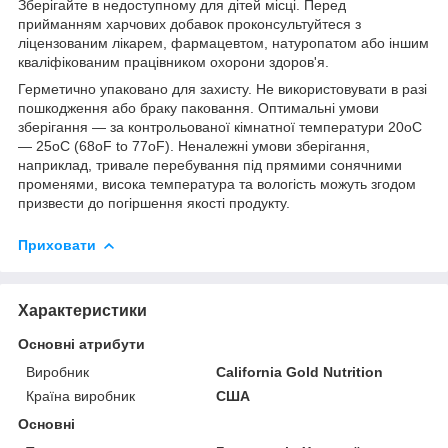
Зберігайте в недоступному для дітей місці. Перед
прийманням харчових добавок проконсультуйтеся з
ліцензованим лікарем, фармацевтом, натуропатом або іншим
кваліфікованим працівником охорони здоров'я.
Герметично упаковано для захисту. Не використовувати в разі
пошкодження або браку паковання. Оптимальні умови
зберігання — за контрольованої кімнатної температури 20oC
— 25oC (68oF to 77oF). Неналежні умови зберігання,
наприклад, тривале перебування під прямими сонячними
променями, висока температура та вологість можуть згодом
призвести до погіршення якості продукту.
Приховати
Характеристики
Основні атрибути
Виробник
California Gold Nutrition
Країна виробник
США
Основні