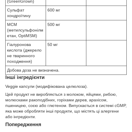
(GreenGrown)
Сульфат
600 мг
хондроїтину
МСМ
500 мг
(метилсульфонілм
етан, OptiMSM)
Гіалуронова
50 мг
кислота (джерело
не тваринного
походження)
Добова доза не визначена.
Інші інгредієнти
Veggie капсули (модифікована целюлоза).
Цей продукт не виробляється з молоком, яйцями, рибою,
молюсками ракоподібних, горіхами дерев, арахісом,
пшеницею, соєю або глютеном. Випускається в системі cGMP,
яка може обробляти інші продукти, що містять ці алергени
або інгредієнти.
Попередження