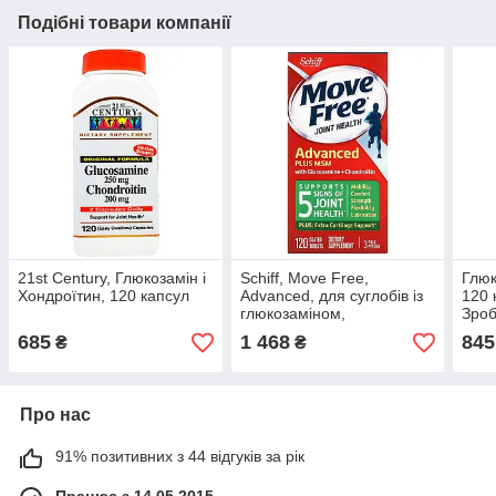
Подібні товари компанії
21st Century, Глюкозамін і
Schiff, Move Free,
Глюк
Хондроїтин, 120 капсул
Advanced, для суглобів із
120 
глюкозаміном,
Зро
хондроїтином і МСМ, 120
685
1 468
845
₴
₴
таблеток
Про нас
91% позитивних з 44 відгуків за рік