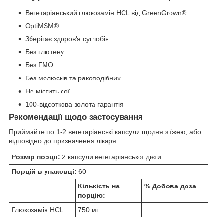
Вегетаріанський глюкозамін HCL від GreenGrown®
OptiMSM®
Зберігає здоров'я суглобів
Без глютену
Без ГМО
Без молюсків та ракоподібних
Не містить сої
100-відсоткова золота гарантія
Рекомендації щодо застосування
Приймайте по 1-2 вегетаріанські капсули щодня з їжею, або
відповідно до призначення лікаря.
Розмір порції:
2 капсули вегетаріанської дієти
Порцій в упаковці:
60
Кількість на
% Добова
доза
порцію:
Глюкозамін HCL
750 мг