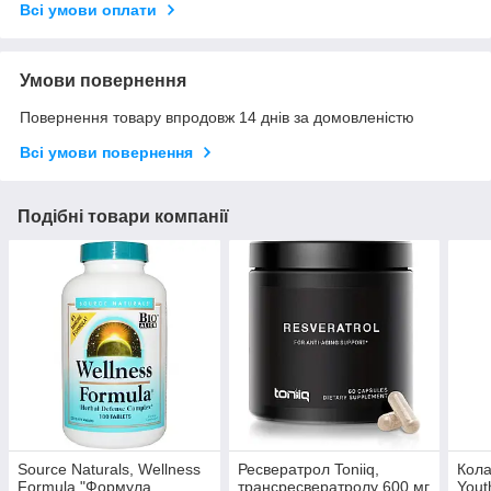
Всі умови оплати
Умови повернення
Повернення товару впродовж 14 днів за домовленістю
Всі умови повернення
Подібні товари компанії
Source Naturals, Wellness
Ресвератрол Toniiq,
Кола
Formula "Формула
трансресвератролу 600 мг
Yout