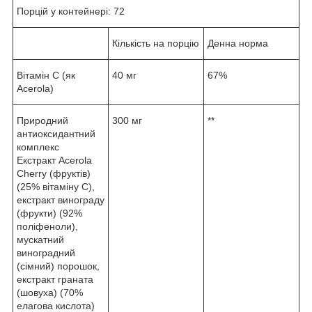
Порцій у контейнері: 72
Кількість на порцію
Денна норма
Вітамін С (як
40 мг
67%
Acerola)
Природний
300 мг
**
антиоксидантний
комплекс
Екстракт Acerola
Cherry (фруктів)
(25% вітаміну C),
екстракт винограду
(фрукти) (92%
поліфеноли),
мускатний
виноградний
(сімний) порошок,
екстракт граната
(шовуха) (70%
елагова кислота)