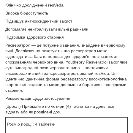
Клінічно досліджений resVeda
Висока біодоступність
Підвищує антиоксидантний захист
Допомагає нейтралізувати вільні радикали
Підтримка здорового старіння
Ресвератрол — це потужне з'єднання, знайдене в червоному
вині. Дослідження показують, що ресвератрол може
відповідати за багато переваг для здоров'я, пов'язаних зі
споживанням червоного вина. Youtheory Resveratrol захоплює
суть виноградної лози червоного вина... постачаючи
високореактивний трансресвератрол, званий resVida. Ця
ідентично ідентична форма ресвератролу високотехнологічна
в організмі людини та може допомогти боротися з наслідками
старіння.
Рекомендації щодо застосування
(Зрослі) Приймайте по чотири (4) таблетки на день, все
відразу або як розділені доз.
Розмір порції: 4 таблетки