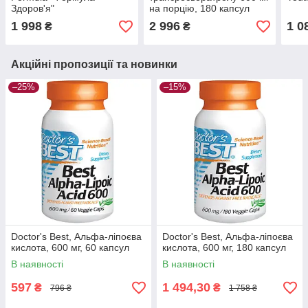
Здоров'я"
на порцію, 180 капсул
імуностимулятор, 180
1 998
2 996
1 0
₴
₴
таблеток. США
Акційні пропозиції та новинки
–25%
–15%
Doctor's Best, Альфа-ліпоєва
Doctor's Best, Альфа-ліпоєва
кислота, 600 мг, 60 капсул
кислота, 600 мг, 180 капсул
В наявності
В наявності
597
1 494,30
₴
₴
796 ₴
1 758 ₴