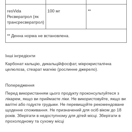
resVida
100 мг
**
Ресвератрол (як
трансресвератрол)
** Денна норма не встановлена.
Інші інгредієнти
Карбонат кальцію, дикальційфосфат, мікрокристалічна
целюлоза, стеарат магнію (рослинне джерело).
Попередження
Перед використанням цього продукту проконсультуйтеся з
лікарем, якщо ви приймаєте ліки. Не використовуйте, якщо ви
вагітні або годуєте грудьми. Не перевищуйте рекомендоване
щоденне споживання. Не призначений для осіб віком до 18
років. Зберігати в недоступному для дітей місці. Зберігати в
прохолодному та сухому місці