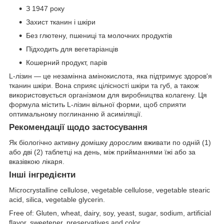
З 1947 року
Захист тканин і шкіри
Без глютену, пшениці та молочних продуктів
Підходить для вегетаріанців
Кошерний продукт, парів
L-лізин — це незамінна амінокислота, яка підтримує здоров'я
тканин шкіри. Вона сприяє цілісності шкіри та губ, а також
використовується організмом для виробництва колагену. Ця
формула містить L-лізин вільної форми, щоб сприяти
оптимальному поглинанню й асиміляції.
Рекомендації щодо застосування
Як біологічно активну домішку дорослим вживати по одній (1)
або дві (2) таблетці на день, між прийманнями їжі або за
вказівкою лікаря.
Інші інгредієнти
Microcrystalline cellulose, vegetable cellulose, vegetable stearic
acid, silica, vegetable glycerin.
Free of: Gluten, wheat, dairy, soy, yeast, sugar, sodium, artificial
flavor, sweetener, preservatives and color.