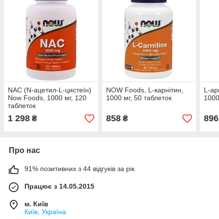
NAC (N-ацетил-L-цистеїн)
NOW Foods, L-карнітин,
L-ар
Now Foods, 1000 мг, 120
1000 мг, 50 таблеток
1000
таблеток
1 298
858
896
₴
₴
Про нас
91% позитивних з 44 відгуків за рік
Працює з 14.05.2015
м. Київ
Київ, Україна