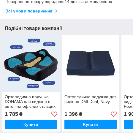
Повернення товару впродовж 14 днів за домовленістю
Всі умови повернення
Подібні товари компанії
Ортопедична подушка
Ортопедична подушка для
Орто
DONAMA для сидіння в
сидіння DMI Dual, Navy
сиді
авто і на офісних стільцях
Foa
1 785
1 396
1 9
₴
₴
Купити
Купити