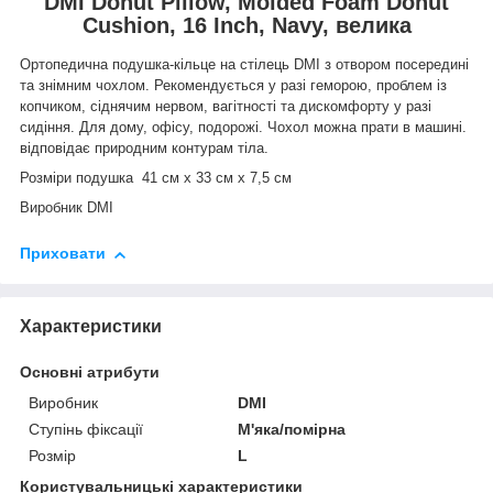
DMI Donut Pillow, Molded Foam Donut
Cushion, 16 Inch, Navy, велика
Ортопедична подушка-кільце на стілець DMI з отвором посередині
та знімним чохлом. Рекомендується у разі геморою, проблем із
копчиком, сіднячим нервом, вагітності та дискомфорту у разі
сидіння.
Для дому, офісу, подорожі. Чохол можна прати в машині.
відповідає природним контурам тіла.
Розміри подушка 41 см х 33 см
х 7,5 см
Виробник
DMI
Приховати
Характеристики
Основні атрибути
Виробник
DMI
Ступінь фіксації
М'яка/помірна
Розмір
L
Користувальницькі характеристики