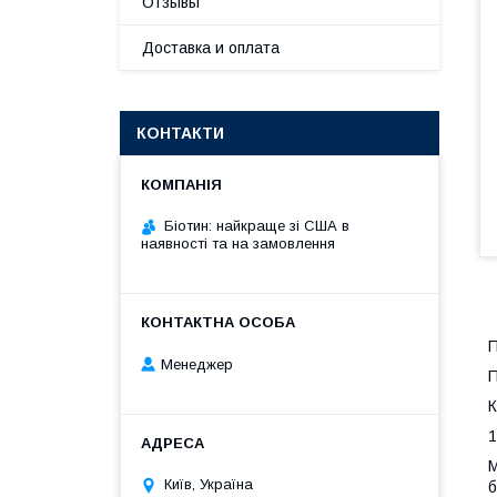
Отзывы
Доставка и оплата
КОНТАКТИ
Біотин: найкраще зі США в
наявності та на замовлення
П
Менеджер
П
К
1
М
Київ, Україна
б