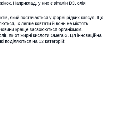
нок. Наприклад, у них є вітамін D3, олія
тів, який постачається у формі рідких капсул. Що
ються, їх легше ковтати й вони не містять
 речовини краще засвоюються організмом.
лії, як-от жирні кислоти Омега-3. Ця інноваційна
які поділяються на 12 категорій: