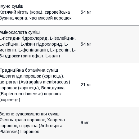
Імуно суміш
Котячий кіготь (кора), європейська
54 мг
бузина чорна, часниковий порошок
Амінокислота суміш
L-гістидин гідрохлорид, L-ізолейцин,
L-лейцин, L-лізин гідрохлорид, L-
54 мг
метіонін, L-фенілаланін, L-треонін, L-
5-гідрокситриптофан, L-валін
Традиційна ботанічна суміш
Ашваганда порошок (корінець),
астрагал (Astragalus membraceus)
21 мг
порошок (корінець), Володушка
(Bupleurum chinense) порошок
(корінець)
Зелене суперживлення суміш
Ячмінь трава порошок, Хлорела
9 мг
порошок, спіруліна (Arthrospira
Platensis) Порошок