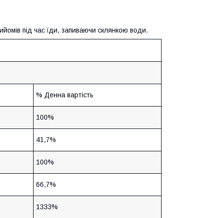
ийомів під час їди, запиваючи склянкою води.
% Денна вартість
100%
41,7%
100%
66,7%
1333%