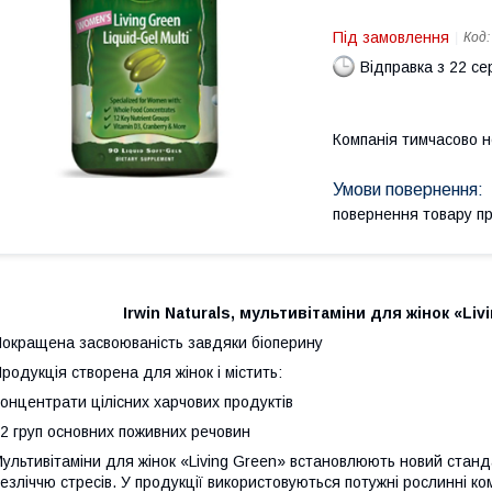
Під замовлення
Код
Відправка з 22 се
Компанія тимчасово 
повернення товару п
Irwin Naturals, мультивітаміни для жінок «Liv
окращена засвоюваність завдяки біоперину
родукція створена для жінок і містить:
онцентрати цілісних харчових продуктів
2 груп основних поживних речовин
ультивітаміни для жінок «Living Green» встановлюють новий станда
езліччю стресів. У продукції використовуються потужні рослинні ко