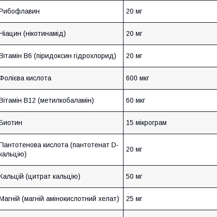
Рибофлавин
20 мг
Ніацин (нікотинамід)
20 мг
Вітамін B6 (піридоксин гідрохлорид)
20 мг
Фолієва кислота
600 мкг
Вітамін B12 (метилкобаламін)
60 мкг
Биотин
15 мікрограм
Пантотенова кислота (пантотенат D-
20 мг
кальцію)
Кальцій (цитрат кальцію)
50 мг
Магній (магній амінокислотний хелат)
25 мг