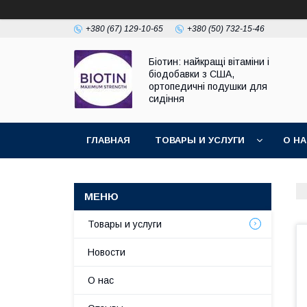
+380 (67) 129-10-65
+380 (50) 732-15-46
Біотин: найкращі вітаміни і
біодобавки з США,
ортопедичні подушки для
сидіння
ГЛАВНАЯ
ТОВАРЫ И УСЛУГИ
О Н
Товары и услуги
Новости
О нас