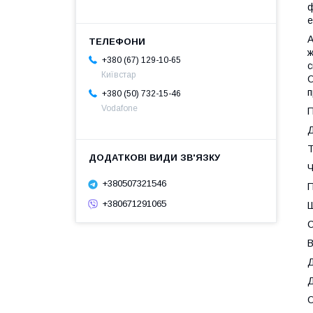
ф
е
А
ж
+380 (67) 129-10-65
с
Київстар
О
п
+380 (50) 732-15-46
Vodafone
П
Д
Т
Ч
+380507321546
П
+380671291065
Ш
С
В
Д
Д
О