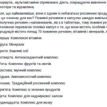
ормула...мультивітаміни спрямовано діють, покращуючи живлення жі
нотери та журавлина.
ле, що найважливіше, вони є одним із небагатьох рослинних продук
 це означає для вас? Поживні речовини в капсулах швидко вивільня
получних речовин і наповнювачів, які є в таблетках, тому поживні
сновною перевагою гелевих капсул є те, що вони містять особливі о
родукція містить понад 70 поживних речовин, вітамінів і мінералів, 
ерша: Комплексні вітаміни
руга: Мінерали
ретя: Важливі олії
етверта: Антиоксидантний комплекс
'ята: Комплекс фруктів та овочів
естива: Імунний комплекс
ідьма: Амінокислотний комплекс
осьма: Традиційний рослинний комплекс
ев'ята: Комплекс із зелених продуктів
ета: Комплекс для надниркової залози
динадцята: Комплекс для мозку