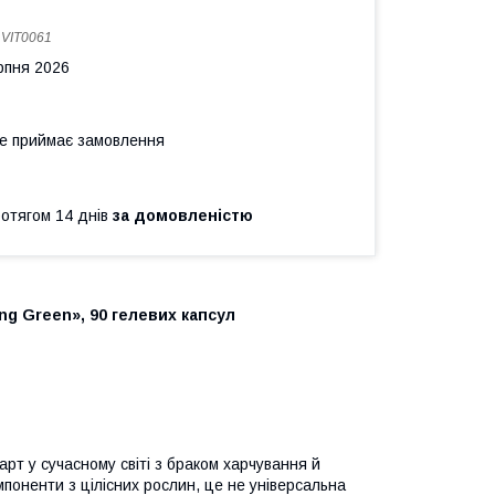
:
VIT0061
рпня 2026
не приймає замовлення
ротягом 14 днів
за домовленістю
ing Green», 90 гелевих капсул
рт у сучасному світі з браком харчування й
мпоненти з цілісних рослин, це не універсальна