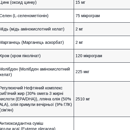
Цинк (оксид цинку)
15 мг
Селен (L-селенометіонін)
75 мікрограм
Мідь (мідь амінокислотний хелат)
2 мг
Марганець (Марганець аскорбат)
2 мг
Хром (хром піколінат)
120 мікрограм
Молібден (Молібден амінокислотний
225 мкг
хелат)
Регулюючий Нефтяний комплекс
риб'ячий жир (30% омега-3 жирні
кислоти (EPA/DHA)), лляна олія (50%
2510 мг
ALA), олія примули вечірньої (9% ГЛК)
(сім'ян)
Антиоксидантна суміш
ягоди асаї (Euterpe oleracea)