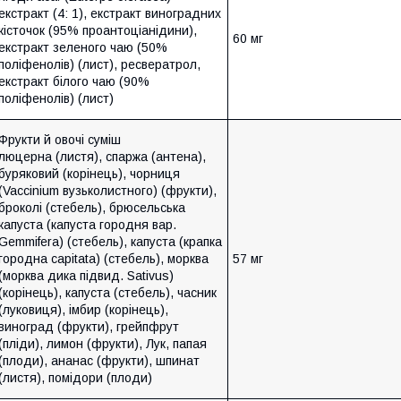
екстракт (4: 1), екстракт виноградних
кісточок (95% проантоціанідини),
60 мг
екстракт зеленого чаю (50%
поліфенолів) (лист), ресвератрол,
екстракт білого чаю (90%
поліфенолів) (лист)
Фрукти й овочі суміш
люцерна (листя), спаржа (антена),
буряковий (корінець), чорниця
(Vaccinium вузьколистного) (фрукти),
броколі (стебель), брюсельська
капуста (капуста городня вар.
Gemmifera) (стебель), капуста (крапка
городна capitata) (стебель), морква
57 мг
(морква дика підвид. Sativus)
(корінець), капуста (стебель), часник
(луковиця), імбир (корінець),
виноград (фрукти), грейпфрут
(пліди), лимон (фрукти), Лук, папая
(плоди), ананас (фрукти), шпинат
(листя), помідори (плоди)