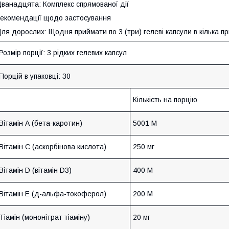
ванадцята: Комплекс спрямованої дії
екомендації щодо застосування
ля дорослих: Щодня приймати по 3 (три) гелеві капсули в кілька пр
Розмір порції:
3 рідких гелевих капсул
Порцій в упаковці:
30
Кількість на порцію
Вітамін А (бета-каротин)
5001 М
Вітамін С (аскорбінова кислота)
250 мг
Вітамін D (вітамін D3)
400 М
Вітамін Е (д-альфа-токоферол)
200 М
Тіамін (мононітрат тіаміну)
20 мг