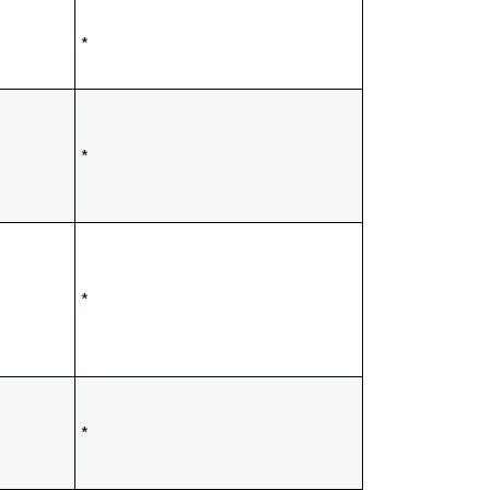
*
*
*
*