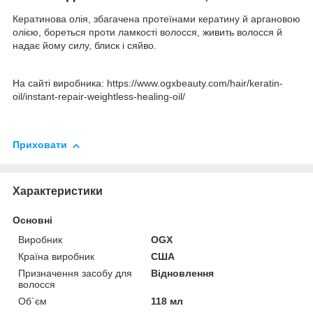
Кератинова олія, збагачена протеїнами кератину й аргановою
олією, бореться проти ламкості волосся, живить волосся й
надає йому силу, блиск і сяйво.
На сайті виробника: https://www.ogxbeauty.com/hair/keratin-
oil/instant-repair-weightless-healing-oil/
Приховати
Характеристики
Основні
Виробник
OGX
Країна виробник
США
Призначення засобу для
Відновлення
волосся
Об`єм
118 мл