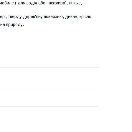
омобил
е
(
для
водія або пасажира), літак
е
,
рі, тверду дерев'яну поверхню, диван, крісло.
 на природу.