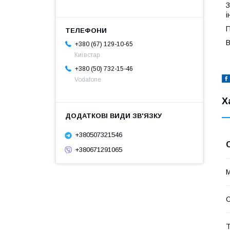
З
і
П
В
+380 (67) 129-10-65
Київстар
+380 (50) 732-15-46
Vodafone
Х
+380507321546
+380671291065
М
Т