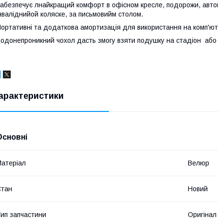
абезпечує л
найкращий комфорт в офісно
м
кресл
е
, подорож
и
, авт
нвалідний
ой
коляск
е
,
за
письмовий
м столом
.
ортативні та додаткова амортизація для використання на комп'юте
одонепроникний чохол дасть змогу взяти подушку на стадіон або
арактеристики
Основні
атеріал
Велюр
Стан
Новий
ип запчастини
Оригінал