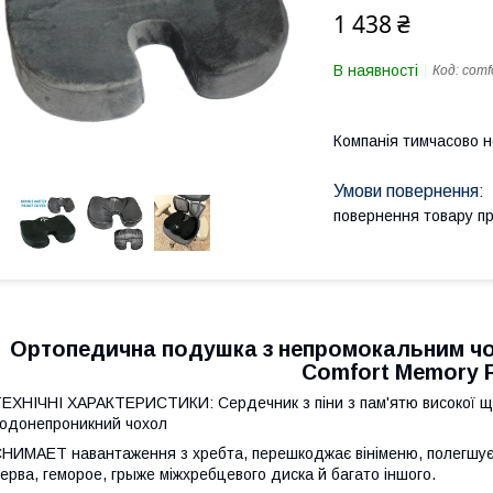
1 438 ₴
В наявності
Код:
comf
Компанія тимчасово 
повернення товару п
Ортопедична подушка з непромокальним чохл
Comfort Memory
ТЕХНІЧНІ ХАРАКТЕРИСТИКИ: Сердечник
з
піни з пам'ят
ю
високої щ
одонепроникний чохол
СНИМАЕТ
навантаження з
хребта,
перешкоджає
вінімен
ю
,
полегшу
ерва, геморо
е
, грыж
е
міжхребцевого диска й багато іншого.