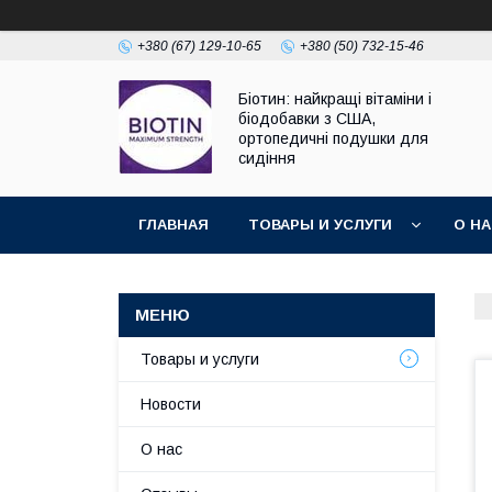
+380 (67) 129-10-65
+380 (50) 732-15-46
Біотин: найкращі вітаміни і
біодобавки з США,
ортопедичні подушки для
сидіння
ГЛАВНАЯ
ТОВАРЫ И УСЛУГИ
О Н
Товары и услуги
Новости
О нас