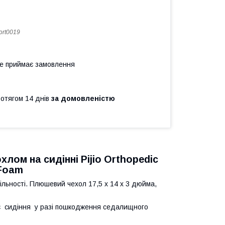
ort0019
не приймає замовлення
ротягом 14 днів
за домовленістю
ом на сидінні Pijio Orthopedic
 Foam
ільності. Плюшеви
й чехол
17,5 х 14 х 3 дюйма
,
є сидіння у разі пошкодження
седалищн
ого