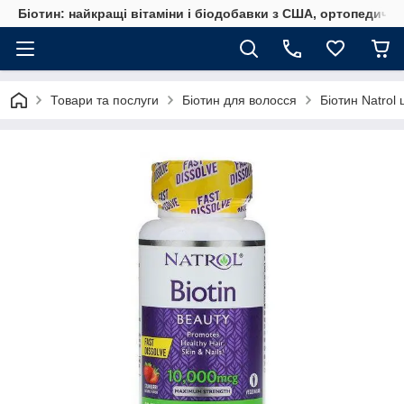
Біотин: найкращі вітаміни і біодобавки з США, ортопедичні
Товари та послуги
Біотин для волосся
Біотин Natrol