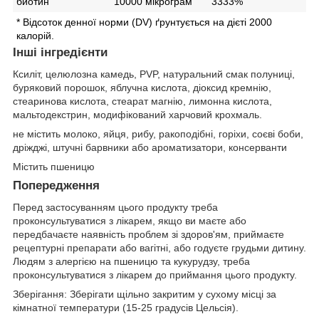
биотин
10000 мікрограм
3333
%
* Відсоток денної норми (DV) ґрунтується на дієті 2000
калорій.
Інші інгредієнти
Ксиліт, целюлозна камедь, PVP, натуральний смак полуниці,
буряковий порошок, яблучна кислота, діоксид кремнію,
стеаринова кислота, стеарат магнію, лимонна кислота,
мальтодекстрин, модифікований харчовий крохмаль.
не містить молоко, яйця, рибу, ракоподібні, горіхи, соєві боби,
дріжджі, штучні барвники або ароматизатори, консерванти
Містить пшеницю
Попередження
Перед застосуванням цього продукту треба
проконсультуватися з лікарем, якщо ви маєте або
передбачаєте наявність проблем зі здоров'ям, приймаєте
рецептурні препарати або вагітні, або годуєте грудьми дитину.
Людям з алергією на пшеницю та кукурудзу, треба
проконсультуватися з лікарем до приймання цього продукту.
Зберігання:
Зберігати щільно закритим у сухому місці за
кімнатної температури (15-25 градусів Цельсія).