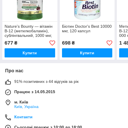
Nature's Bounty — вітамін
Біотин Doctor's Best 10000
Мети
B-12 (метилкобаламін),
мкг, 120 капсул
B-12
сублінгвальний, 1000 мкг,
000 
60 таблеток
30 ш
677
698
1 4
₴
₴
мікр
Купити
Купити
Про нас
91% позитивних з 44 відгуків за рік
Працює з 14.05.2015
м. Київ
Київ, Україна
Контакти
Сьогодні працює з 10:00 до 18:00