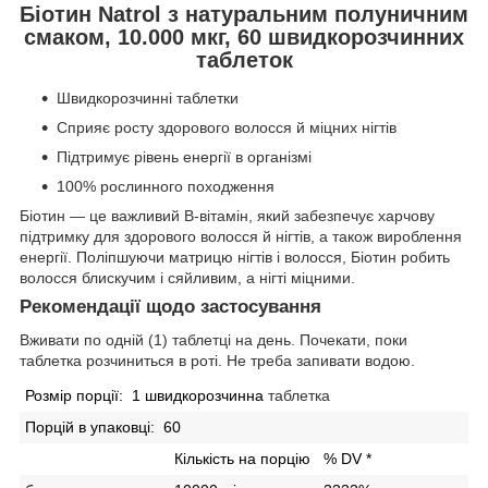
Біотин Natrol з натуральним полуничним
смаком, 10.000 мкг, 60 швидкорозчинних
таблеток
Швидкорозчинні таблетки
Сприяє росту здорового волосся й міцних нігтів
Підтримує рівень енергії в організмі
100% рослинного походження
Біотин — це важливий B-вітамін, який забезпечує харчову
підтримку для здорового волосся й нігтів, а також вироблення
енергії. Поліпшуючи матрицю нігтів і волосся, Біотин робить
волосся блискучим і сяйливим, а нігті міцними.
Рекомендації щодо застосування
Вживати по одній (1) таблетці на день. Почекати, поки
таблетка розчиниться в роті. Не треба запивати водою.
Розмір порції:
1 швидкорозчинна
таблетка
Порцій в упаковці:
60
Кількість на порцію
% DV *