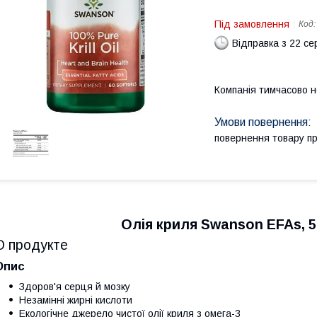
Під замовлення
Код
Відправка з 22 се
Компанія тимчасово 
повернення товару п
Олія криля Swanson EFAs, 50
О продукте
Опис
Здоров'я серця й мозку
Незамінні жирні кислоти
Екологічне джерело чистої олії криля з омега-3