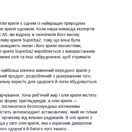
лія криля є одним із найкращих природних
єю криля однакові. Коли наша команда експертів
c AS, ми відразу ж зазначили його високу
 оливу криля Superba2, тому що вона була
захищають океан і його крихкі екосистеми,
ія криля Superba2 виробляється з використанням
ажані солі та інші забруднення, щоб отримати
айбільш клінічно вивчений інгредієнт криля у
ний продукт, розроблений з урахуванням того,
альну користь для здоров'я й легко вбудовується
рчування. Хоча риб'ячий жир і олія криля містять
має форму тригліцеридів, а олія криля —
К поглинатися безпосередньо клітинними
істить антиоксидант астаксантину, який не тільки
рганізму від вільних радикалів. В олії криля з
 у світі олія криля, яка є корисним джерелом
ого здоров'я й багато чого іншого.