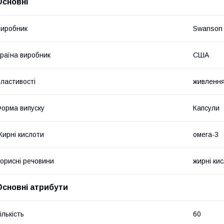
Основні
иробник
Swanson
раїна виробник
США
ластивості
живленн
орма випуску
Капсули
ирні кислоти
омега-3
орисні речовини
жирні ки
Основні атрибути
ількість
60