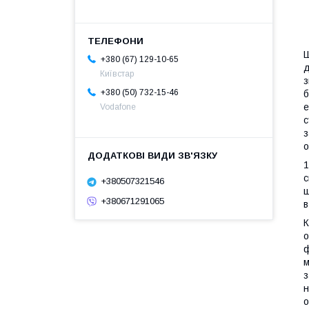
Ш
+380 (67) 129-10-65
д
Київстар
з
+380 (50) 732-15-46
б
е
Vodafone
с
з
о
1
с
+380507321546
щ
+380671291065
в
К
о
ф
м
з
н
о