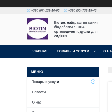
+380 (67) 129-10-65
+380 (50) 732-15-46
Біотин: найкращі вітаміни і
біодобавки з США,
ортопедичні подушки для
сидіння
ГЛАВНАЯ
ТОВАРЫ И УСЛУГИ
О Н
Товары и услуги
Новости
О нас