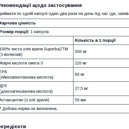
Рекомендації щодо застосування
риймати по одній капсулі один-два рази на день під час їди, запи
Харчова цінність
Розмір порції:
1 капсула
Кількість в 1 порції
100% чиста олія криля Superba2TM
500 мг
(з молюсків)
Жирні кислоти омега-3
110 мг
EPA
60 мг
(ейкозапентаєнова кислота)
ДГК
27,5 мг
(докозагексаєнова кислота)
Астаксантин (з олії криля)
50 мкг
* Добова норма не визначена.
Інгредієнти