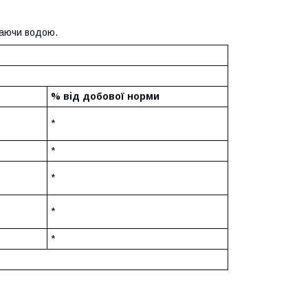
ваючи водою.
% від добової норми
*
*
*
*
*