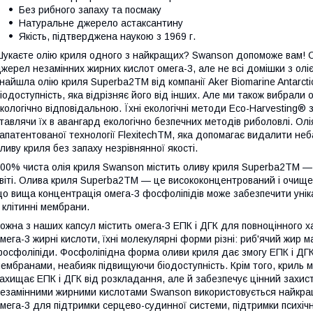
Без рибного запаху та посмаку
Натуральне джерело астаксантину
Якість, підтверджена наукою з 1969 г.
укаєте олію криля одного з найкращих? Swanson допоможе вам! О
жерел незамінних жирних кислот омега-3, але не всі домішки з олі
найшла олію криля Superba2TM від компанії Aker Biomarine Antarcti
іодоступність, яка відрізняє його від інших. Але ми також вибрали
кологічно відповідальною. Їхні екологічні методи Eco-Harvesting® 
тавлячи їх в авангард екологічно безпечних методів риболовлі. Ол
апатентованої технології FlexitechTM, яка допомагає видалити неб
ливу криля без запаху незрівнянної якості.
00% чиста олія криля Swanson містить оливу криля Superba2TM — н
віті. Олива криля Superba2TM — це висококонцентрований і очище
о вища концентрація омега-3 фосфоліпідів може забезпечити унік
 клітинні мембрани.
ожна з наших капсул містить омега-3 ЕПК і ДГК для повноцінного ха
мега-3 жирні кислоти, їхні молекулярні форми різні: риб'ячий жир 
осфоліпіди. Фосфоліпідна форма оливи криля дає змогу ЕПК і ДГ
ембранами, неабияк підвищуючи біодоступність. Крім того, криль м
ахищає ЕПК і ДГК від розкладання, але й забезпечує цінний захист о
езамінними жирними кислотами Swanson використовується найкраща
мега-3 для підтримки серцево-судинної системи, підтримки психічн