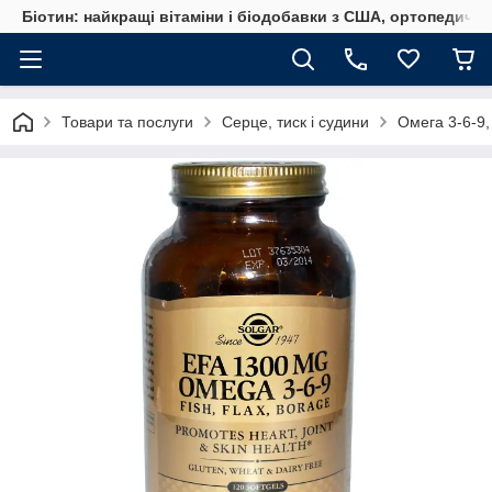
Біотин: найкращі вітаміни і біодобавки з США, ортопедичні
Товари та послуги
Серце, тиск і судини
Омега 3-6-9,