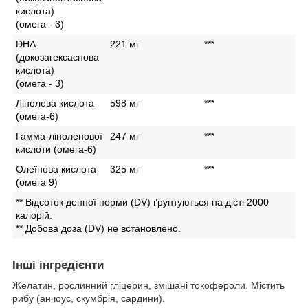
кислота)
(омега - 3)
DHA
221 мг
***
(докозагексаєнова
кислота)
(омега - 3)
Лінолева кислота
598 мг
***
(омега-6)
Гамма-ліноленової
247 мг
***
кислоти (омега-6)
Олеїнова кислота
325 мг
***
(омега 9)
** Відсоток денної норми (DV) ґрунтуються на дієті 2000
калорій.
** Добова доза (DV) не встановлено.
Інші інгредієнти
Желатин, рослинний гліцерин, змішані токофероли. Містить
рибу (анчоус, скумбрія, сардини).