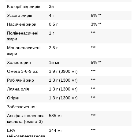
Калорії від жирів
35
Усього жирів
4 г
6% **
Насичені жири
0,5 г
3% **
Поліненасичені
1 г
***
жири
Мононенасичені
2,5 г
***
жири
Холестерин
15 мг
5% **
Омега 3-6-9 из:
3,9 г (3900 мг)
***
Риб'ячий жир
1,3 г (1300 мг)
***
Лляна олія
1,3 г (1300 мг)
***
Огірки
1,3 г (1300 мг)
***
Забезпечення:
Альфа-ліноленова
585 мг
***
кислота (омега-3)
EPA
344 мг
***
(ейкозапентаєнова