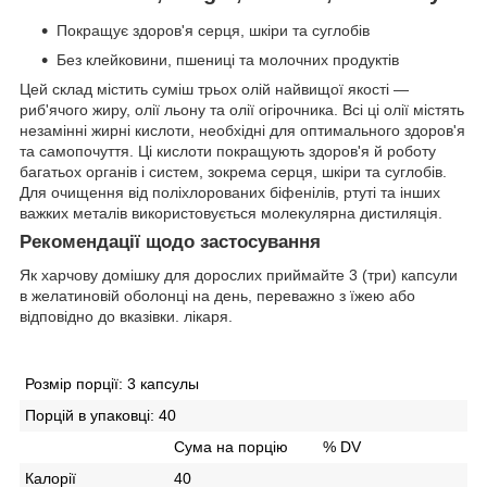
Покращує здоров'я серця, шкіри та суглобів
Без клейковини, пшениці та молочних продуктів
Цей склад містить суміш трьох олій найвищої якості —
риб'ячого жиру, олії льону та олії огірочника. Всі ці олії містять
незамінні жирні кислоти, необхідні для оптимального здоров'я
та самопочуття. Ці кислоти покращують здоров'я й роботу
багатьох органів і систем, зокрема серця, шкіри та суглобів.
Для очищення від поліхлорованих біфенілів, ртуті та інших
важких металів використовується молекулярна дистиляція.
Рекомендації щодо застосування
Як харчову домішку для дорослих приймайте 3 (три) капсули
в желатиновій оболонці на день, переважно з їжею або
відповідно до вказівки. лікаря.
Розмір порції:
3 капсулы
Порцій в упаковці:
40
Сума на порцію
% DV
Калорії
40