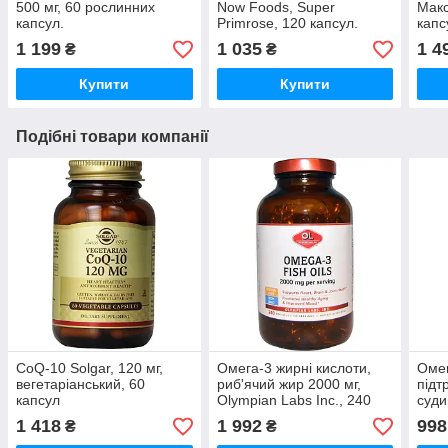
500 мг, 60 рослинних
Now Foods, Super
Макс
капсул.
Primrose, 120 капсул.
капс
Зроблено в США.
1 199
1 035
1 4
₴
₴
Купити
Купити
Подібні товари компанії
CoQ-10 Solgar, 120 мг,
Омега-3 жирні кислоти,
Омег
вегетаріанський, 60
риб'ячий жир 2000 мг,
підт
капсул
Olympian Labs Inc., 240
суди
м'яких капсул
капс
1 418
1 992
998
₴
₴