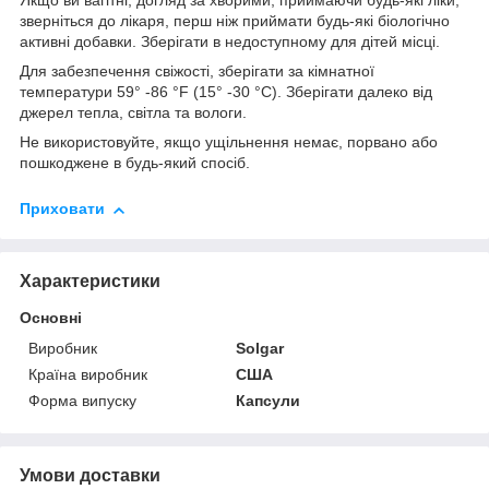
Якщо ви вагітні, догляд за хворими, приймаючи будь-які ліки,
зверніться до лікаря, перш ніж приймати будь-які біологічно
активні добавки. Зберігати в недоступному для дітей місці.
Для забезпечення свіжості, зберігати за кімнатної
температури 59° -86 °F (15° -30 °C). Зберігати далеко від
джерел тепла, світла та вологи.
Не використовуйте, якщо ущільнення немає, порвано або
пошкоджене в будь-який спосіб.
Приховати
Характеристики
Основні
Виробник
Solgar
Країна виробник
США
Форма випуску
Капсули
Умови доставки