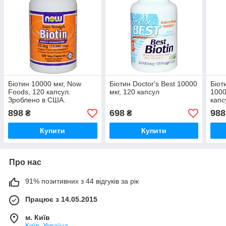
Біотин 10000 мкг, Now
Біотин Doctor's Best 10000
Біот
Foods, 120 капсул.
мкг, 120 капсул
1000
Зроблено в США.
капс
898
698
988
₴
₴
Купити
Купити
Про нас
91% позитивних з 44 відгуків за рік
Працює з 14.05.2015
м. Київ
Київ, Україна