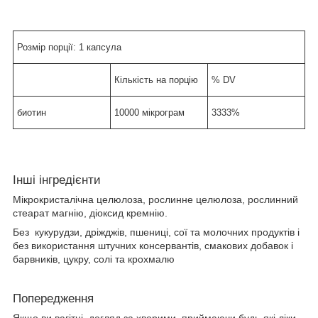
Розмір порції:
1 капсула
Кількість на порцію
% DV
биотин
10000 мікрограм
3333%
Інші інгредієнти
Мікрокристалічна целюлоза, рослинне целюлоза, рослинний
стеарат магнію, діоксид кремнію.
Без кукурудзи, дріжджів, пшениці, сої та молочних продуктів і
без використання штучних консервантів, смакових добавок і
барвників, цукру, солі та крохмалю
Попередження