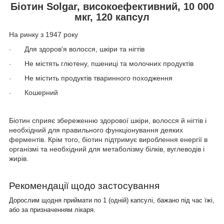
Біотин Solgar, високоефективний, 10 000
мкг, 120 капсул
На ринку з 1947 року
Для здоров'я волосся, шкіри та нігтів
·
Не містять глютену, пшениці та молочних продуктів
·
Не містить продуктів тваринного походження
·
Кошерний
·
Біотин сприяє збереженню здорової шкіри, волосся й нігтів і
необхідний для правильного функціонування деяких
ферментів. Крім того, біотин підтримує вироблення енергії в
організмі та необхідний для метаболізму білків, вуглеводів і
жирів.
Рекомендації щодо застосування
Дорослим щодня приймати по 1 (одній) капсулі, бажано під час їжі,
або за призначенням лікаря.