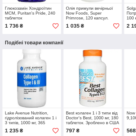
Глюкозамін Хондроїтин
Олія примули вечірньої
Solg
МСМ, Puritan's Pride, 240
Now Foods, Super
Потр
таблеток
Primrose, 120 капсул.
100 
Зроблено в США.
1 736
1 035
2 1
₴
₴
Подібні товари компанії
Lake Avenue Nutrition,
Best колаген 1 і 3 типи від
Now 
гідролізований колаген 1 і
Doctor's Best, 1000 мг, 180
9,10
3 типів, 1000 мг, 365
таблеток. Зроблено в США
таблеток
1 235
797
568
₴
₴