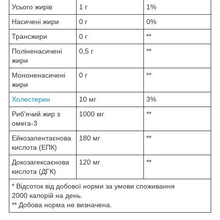
Усього жирів
1 г
1%
Насичені жири
0 г
0%
Трансжири
0 г
**
Поліненасичені
0,5 г
**
жири
Мононенасичені
0 г
**
жири
Холестерин
10 мг
3%
Риб'ячий жир з
1000 мг
**
омега-3
Ейкозапентаєнова
180 мг
**
кислота (ЕПК)
Докозагексаєнова
120 мг
**
кислота (ДГК)
* Відсоток від добової норми за умови споживання
2000 калорій на день.
** Добова норма не визначена.