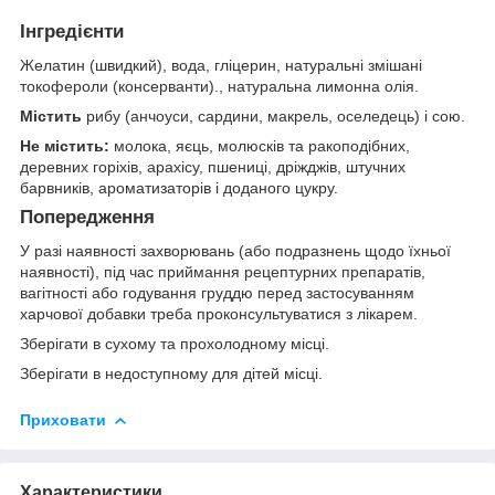
Інгредієнти
Желатин (швидкий), вода, гліцерин, натуральні змішані
токофероли (консерванти)., натуральна лимонна олія.
Містить
рибу (анчоуси, сардини, макрель, оселедець) і сою.
Не містить:
молока, яєць, молюсків та ракоподібних,
деревних горіхів, арахісу, пшениці, дріжджів, штучних
барвників, ароматизаторів і доданого цукру.
Попередження
У разі наявності захворювань (або подразнень щодо їхньої
наявності), під час приймання рецептурних препаратів,
вагітності або годування груддю перед застосуванням
харчової добавки треба проконсультуватися з лікарем.
Зберігати в сухому та прохолодному місці.
Зберігати в недоступному для дітей місці.
Приховати
Характеристики