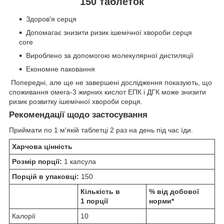
150 таблеток
Здоров'я серця
Допомагає знизити ризик ішемічної хвороби серця
core
Вироблено за допомогою молекулярної дистиляції
Економне паковання
Попередні, але ще не завершені дослідження показують, що
споживання омега-3 жирних кислот ЕПК і ДГК може знизити
ризик розвитку ішемічної хвороби серця.
Рекомендації щодо застосування
Приймати по 1 м'якій таблетці 2 раз на день під час їди.
Харчова цінність
Розмір порції:
1 капсула
Порцій в упаковці:
150
Кількість в
% від добової
1 порції
норми*
Калорії
10