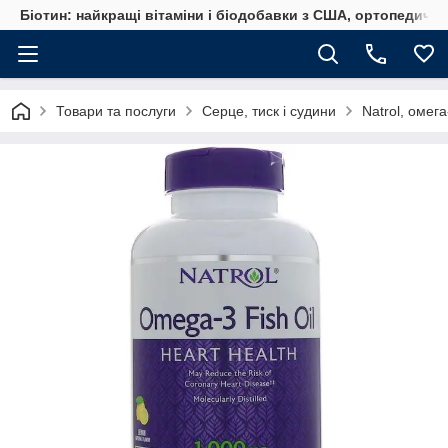
Біотин: найкращі вітаміни і біодобавки з США, ортопедичні
Товари та послуги
Серце, тиск і судини
Natrol, омег