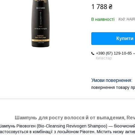
1 788 ₴
В наявності
Код:
HAI
Купити
+380 (67) 129-10-65
Київстар
повернення товару п
Шампунь для росту волосся й
от выпадения,
Rev
ампунь Рівовоген (Bio-Cleansing Revivogen Shampoo) — біоочисни
астосовується в комбінації з лосьйоном Рівоген. Містить низку акт