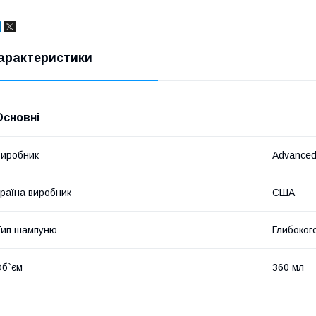
арактеристики
Основні
иробник
Advanced
раїна виробник
США
Тип шампуню
Глибоког
б`єм
360 мл