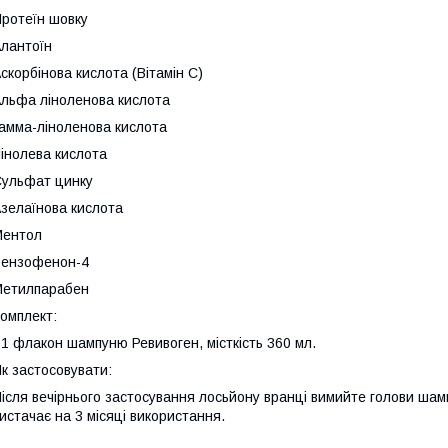
ротеїн шовку
лантоїн
скорбінова кислота (Вітамін C)
льфа ліноленова кислота
амма-ліноленова кислота
інолева кислота
ульфат цинку
зелаїнова кислота
Ментол
Бензофенон-4
Метилпарабен
омплект:
 1 флакон шампуню Ревивоген, місткість 360 мл.
к застосовувати:
ісля вечірнього застосування лосьйону вранці вимийте голови ша
истачає на 3 місяці використання.