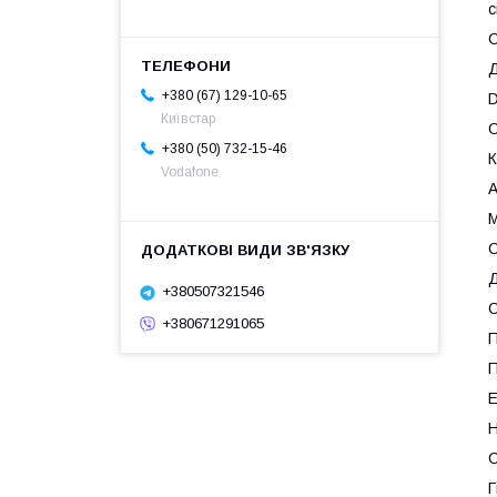
с
С
Д
+380 (67) 129-10-65
D
Київстар
C
+380 (50) 732-15-46
К
Vodafone
А
М
C
+380507321546
С
+380671291065
П
П
Е
Н
С
Г