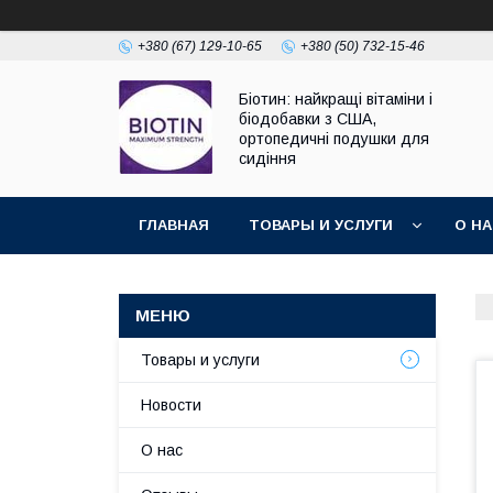
+380 (67) 129-10-65
+380 (50) 732-15-46
Біотин: найкращі вітаміни і
біодобавки з США,
ортопедичні подушки для
сидіння
ГЛАВНАЯ
ТОВАРЫ И УСЛУГИ
О Н
Товары и услуги
Новости
О нас