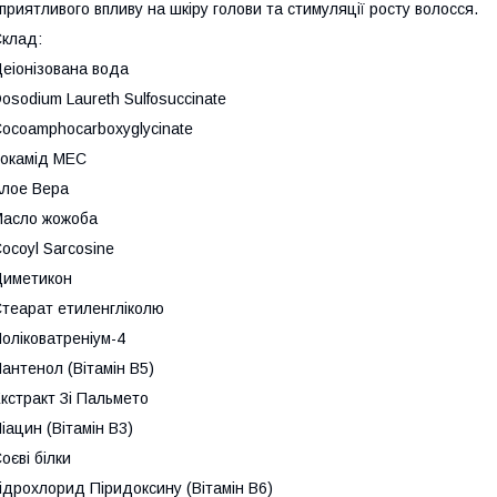
приятливого впливу на шкіру голови та стимуляції росту волосся.
клад:
еіонізована вода
osodium Laureth Sulfosuccinate
ocoamphocarboxyglycinate
окамід МЕС
лое Вера
асло жожоба
ocoyl Sarcosine
Диметикон
теарат етиленгліколю
оліковатреніум-4
антенол (Вітамін B5)
кстракт Зі Пальмето
іацин (Вітамін B3)
оєві білки
ідрохлорид Піридоксину (Вітамін B6)