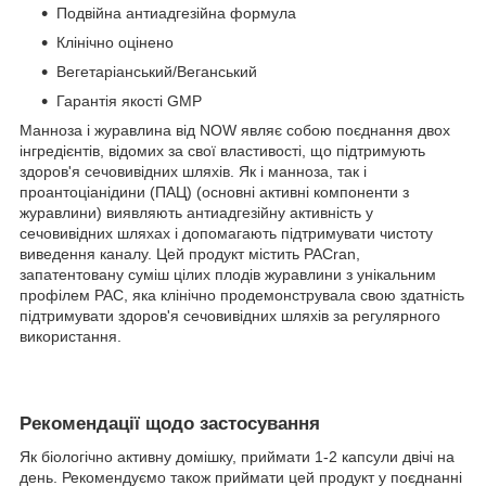
Подвійна антиадгезійна формула
Клінічно оцінено
Вегетаріанський/Веганський
Гарантія якості GMP
Манноза і журавлина від NOW являє собою поєднання двох
інгредієнтів, відомих за свої властивості, що підтримують
здоров'я сечовивідних шляхів. Як і манноза, так і
проантоціанідини (ПАЦ) (основні активні компоненти з
журавлини) виявляють антиадгезійну активність у
сечовивідних шляхах і допомагають підтримувати чистоту
виведення каналу. Цей продукт містить PACran,
запатентовану суміш цілих плодів журавлини з унікальним
профілем PAC, яка клінічно продемонструвала свою здатність
підтримувати здоров'я сечовивідних шляхів за регулярного
використання.
Рекомендації щодо застосування
Як біологічно активну домішку, приймати 1-2 капсули двічі на
день. Рекомендуємо також приймати цей продукт у поєднанні