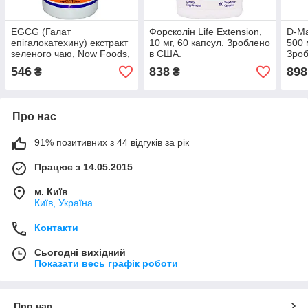
EGCG (Галат
Форсколін Life Extension,
D-Ма
епігалокатехину) екстракт
10 мг, 60 капсул. Зроблено
500 
зеленого чаю, Now Foods,
в США.
Зроб
90 капсул. Зроблено в
546
838
898
₴
₴
США.
Про нас
91% позитивних з 44 відгуків за рік
Працює з 14.05.2015
м. Київ
Київ, Україна
Контакти
Сьогодні вихідний
Показати весь графік роботи
Про нас