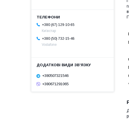
П
г
в
П
+380 (67) 129-10-65
Київстар
+380 (50) 732-15-46
Vodafone
+380507321546
+380671291065
Д
р