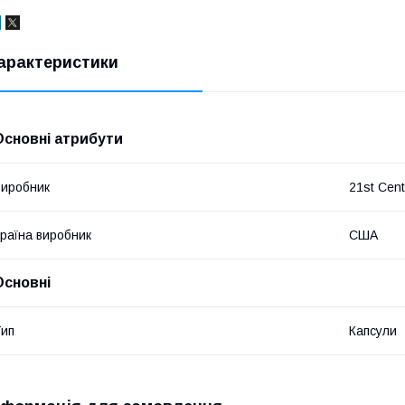
арактеристики
Основні атрибути
иробник
21st Cent
раїна виробник
США
Основні
ип
Капсули