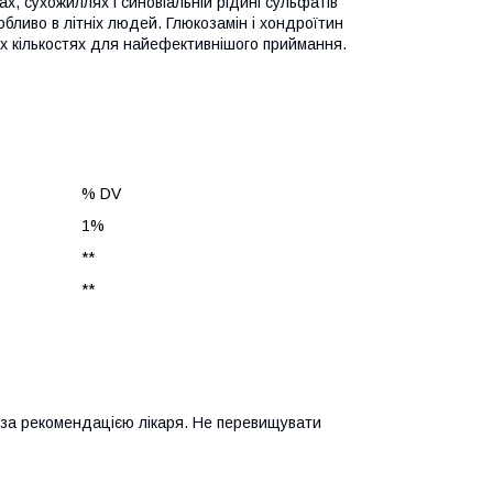
х, сухожиллях і синовіальній рідині сульфатів
обливо в літніх людей. Глюкозамін і хондроїтин
них кількостях для найефективнішого приймання.
% DV
1%
**
**
бо за рекомендацією лікаря. Не перевищувати