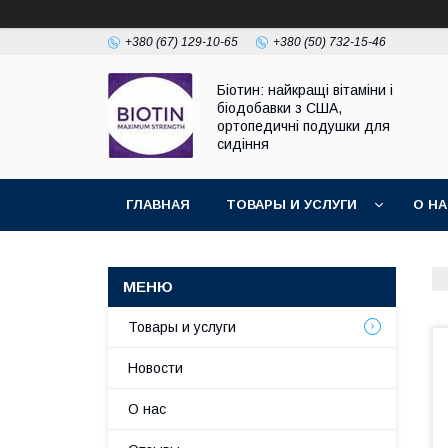
+380 (67) 129-10-65
+380 (50) 732-15-46
Біотин: найкращі вітаміни і
біодобавки з США,
ортопедичні подушки для
сидіння
ГЛАВНАЯ
ТОВАРЫ И УСЛУГИ
О Н
Товары и услуги
Новости
О нас