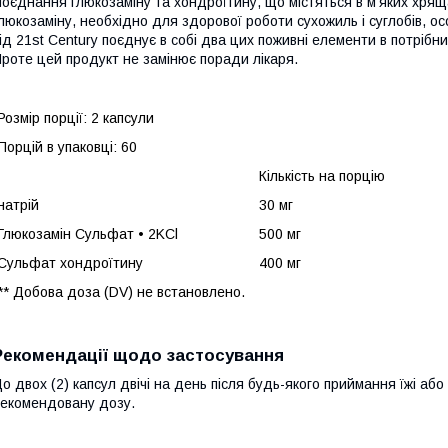
оєднання глюкозаміну та хондроїтину, що містяться в м'яких хряща
люкозаміну, необхідно для здорової роботи сухожиль і суглобів, ос
ід 21st Century поєднує в собі два цих поживні елементи в потріб
роте цей продукт не замінює поради лікаря.
Розмір порції:
2 капсули
Порцій в упаковці:
60
Кількість на порцію
натрій
30 мг
Глюкозамін Сульфат • 2KCl
500 мг
Сульфат хондроїтину
400 мг
** Добова доза (DV) не встановлено.
Рекомендації щодо застосування
о двох (2) капсул двічі на день після будь-якого приймання їжі а
екомендовану дозу.