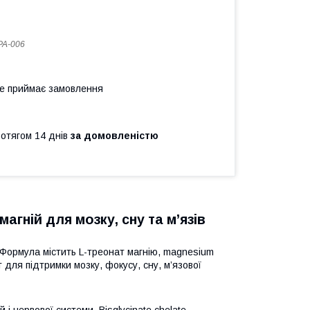
PA-006
не приймає замовлення
ротягом 14 днів
за домовленістю
агній для мозку, сну та м’язів
 Формула містить L-треонат магнію, magnesium
т для підтримки мозку, фокусу, сну, м’язової
і нервової системи. Bisglycinate chelate