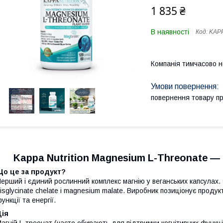
1 835 ₴
В наявності
Код:
KAP
Компанія тимчасово 
повернення товару п
Kappa Nutrition Magnesium L-Threonate — м
Що це за продукт?
ерший і єдиний рослинний комплекс магнію у веганських капсулах.
isglycinate chelate і magnesium malate. Виробник позиціонує продук
ункції та енергії.
Дія
агній L-треонат (часто обирають для підтримки когнітивних функцій 