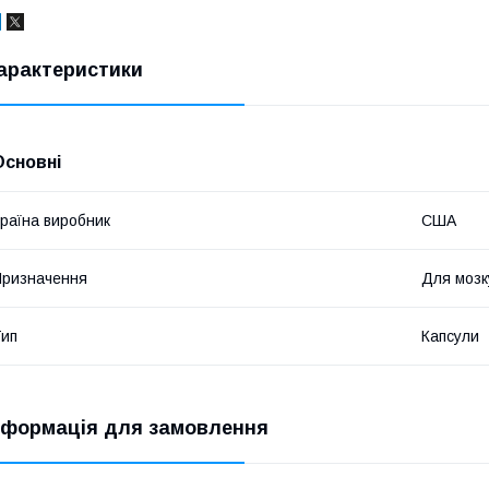
арактеристики
Основні
раїна виробник
США
ризначення
Для мозк
ип
Капсули
нформація для замовлення