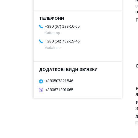
в
н
+380 (67) 129-10-65
Київстар
+380 (50) 732-15-46
Vodafone
+380507321546
+380671291065
Ж
Я
З
П