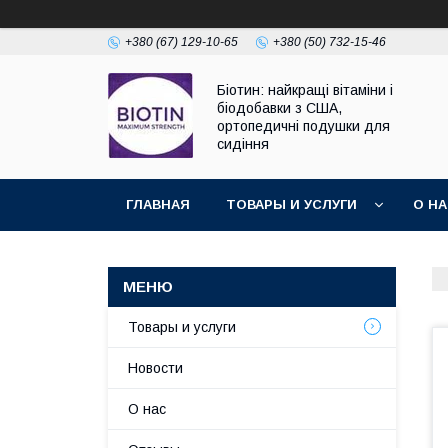
+380 (67) 129-10-65
+380 (50) 732-15-46
Біотин: найкращі вітаміни і
біодобавки з США,
ортопедичні подушки для
сидіння
ГЛАВНАЯ
ТОВАРЫ И УСЛУГИ
О Н
Товары и услуги
Новости
О нас