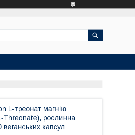
ion L-треонат магнію
-Threonate), рослинна
 веганських капсул