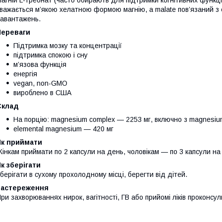
важається м’якою хелатною формою магнію, а malate пов’язаний з 
авантажень.
Переваги
Підтримка мозку та концентрації
підтримка спокою і сну
м’язова функція
енергія
vegan, non-GMO
вироблено в США
Склад
На порцію: magnesium complex — 2253 мг, включно з magnesium L-
elemental magnesium — 420 мг
Як приймати
інкам приймати по 2 капсули на день, чоловікам — по 3 капсули на
к зберігати
берігати в сухому прохолодному місці, берегти від дітей.
Застереження
ри захворюваннях нирок, вагітності, ГВ або прийомі ліків проконсул