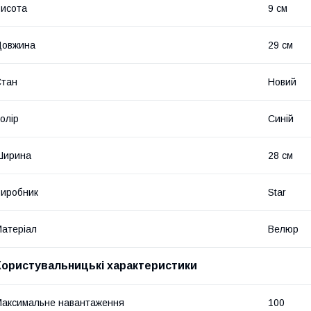
исота
9 см
Довжина
29 см
Стан
Новий
олір
Синій
Ширина
28 см
иробник
Star
атеріал
Велюр
Користувальницькі характеристики
аксимальне навантаження
100