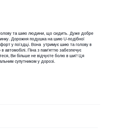
голову та шию людини, що сидить. Дуже добре
очинку. Дорожня подушка на шию U-подібної
форт у поїздці. Вона утримує шию та голову в
 в автомобілі. Піна з пам'яттю забезпечує
етеся, Ви більше не відчуєте болю в шиї! Ця
альним супутником у дорозі.