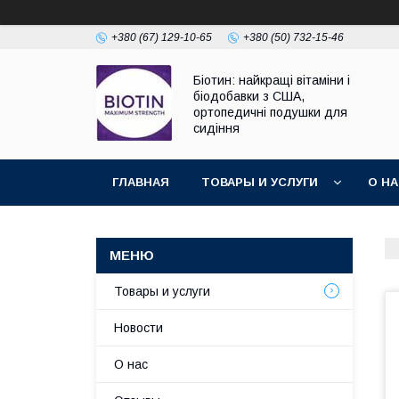
+380 (67) 129-10-65
+380 (50) 732-15-46
Біотин: найкращі вітаміни і
біодобавки з США,
ортопедичні подушки для
сидіння
ГЛАВНАЯ
ТОВАРЫ И УСЛУГИ
О Н
Товары и услуги
Новости
О нас