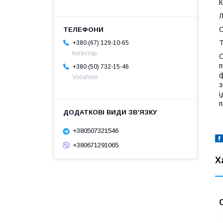
К
Л
О
Т
+380 (67) 129-10-65
Київстар
О
п
+380 (50) 732-15-46
ф
Vodafone
з
і
п
+380507321546
+380671291065
Х