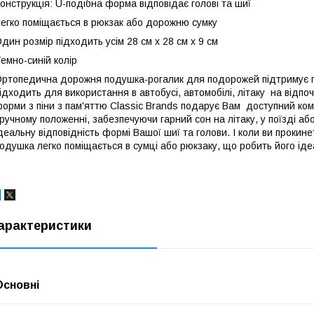
онструкція: U-подібна форма відповідає голові та шиї
егко поміщається в рюкзак або дорожню сумку
дин розмір підходить усім 28 см x 28 см x 9 см
емно-синій колір
ртопедична дорожня подушка-рогалик для подорожей підтримує 
ідходить для використання в автобусі, автомобілі, літаку на відп
орми з піни з пам'яттю Classic Brands подарує Вам доступний ком
ручному положенні, забезпечуючи гарний сон на літаку, у поїзді або
деальну відповідність формі Вашої шиї та голови. І коли ви прокин
одушка легко поміщається в сумці або рюкзаку, що робить його іде
арактеристики
Основні