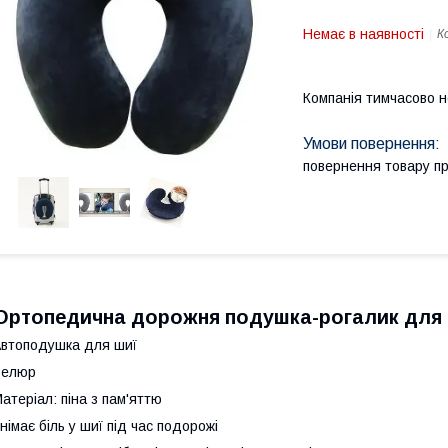
Немає в наявності
К
Компанія тимчасово 
повернення товару п
Ортопедична дорожня подушка-рогалик для шиї
втоподушка для шиї
Велюр
атеріал: піна з пам'яттю
німає біль у шиї під час подорожі