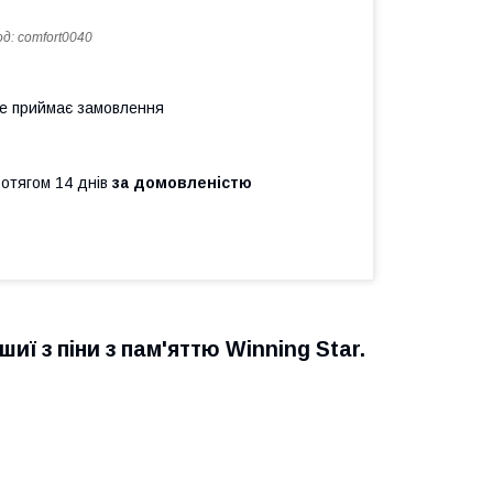
од:
comfort0040
не приймає замовлення
ротягом 14 днів
за домовленістю
 з піни з пам'яттю Winning Star.