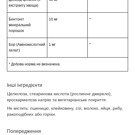
екстракту хвоща)
Бентоніт
10 мг
*
мінеральний
порошок
Бор (Амінокислотний
1 мг
*
хелат)
* Добова норма не визначена.
Інші інгредієнти
Целюлоза, стеаринова кислота (рослинне джерело),
кроскармелоза натрію та вегетаріанське покриття.
Не містить: пшеницю, клейковину, сої, молоко, яйця, рибу,
ракоподібних або горіхи.
Попередження