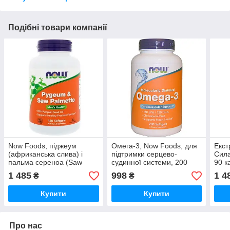
Подібні товари компанії
Now Foods, піджеум
Омега-3, Now Foods, для
Екст
(африканська слива) і
підтримки серцево-
Сила
пальма сереноа (Saw
судинної системи, 200
90 к
Palmetto) З Пальметто,
капсул
1 485
998
1 4
₴
₴
120 таблеток
Купити
Купити
Про нас