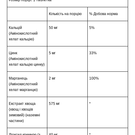
Розмір порції: 1 таблетка
Кількість на порцію
% Добова норма
Кальцій
50 мг
5%
(Амінокислотний
хелат кальцію)
Цинк
5 мг
33%
(Амінокислотний
хелат кальцію цинку)
Марганець
2 мг
100%
(Амінокислотний
хелат марганцю)
Екстракт хвоща
575 мг
*
(хвощ і хвощів
зимовий) (наземні
частини)
Діоксид кремнію (з
40 мг
*