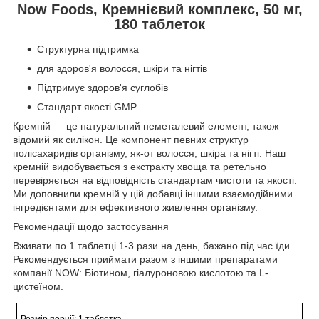
Now Foods, Кремнієвий комплекс, 50 мг,
180 таблеток
Структурна підтримка
для здоров'я волосся, шкіри та нігтів
Підтримує здоров'я суглобів
Стандарт якості GMP
Кремній — це натуральний неметалевий елемент, також
відомий як силікон. Це компонент певних структур
полісахаридів організму, як-от волосся, шкіра та нігті. Наш
кремній видобувається з екстракту хвоща та ретельно
перевіряється на відповідність стандартам чистоти та якості.
Ми доповнили кремній у цій добавці іншими взаємодійними
інгредієнтами для ефективного живлення організму.
Рекомендації щодо застосування
Вживати по 1 таблетці 1-3 рази на день, бажано під час їди.
Рекомендується приймати разом з іншими препаратами
компанії NOW: Біотином, гіалуроновою кислотою та L-
цистеїном.