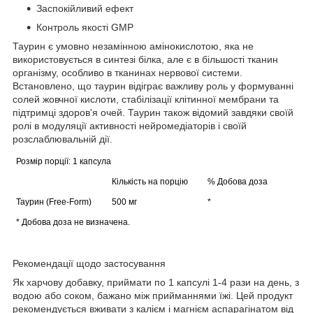
Заспокійливий ефект
Контроль якості GMP
Таурин є умовно незамінною амінокислотою, яка не
використовується в синтезі білка, але є в більшості тканин
організму, особливо в тканинах нервової системи.
Встановлено, що таурин відіграє важливу роль у формуванні
солей жовчної кислоти, стабілізації клітинної мембрани та
підтримці здоров'я очей. Таурин також відомий завдяки своїй
ролі в модуляції активності нейромедіаторів і своїй
розслаблювальній дії.
Розмір порції:
1 капсула
Кількість на порцію
%
Добова доза
Таурин (Free-Form)
500 мг
*
* Добова доза не визначена.
Рекомендації щодо застосування
Як харчову добавку, приймати по 1 капсулі 1-4 рази на день, з
водою або соком, бажано між прийманнями їжі. Цей продукт
рекомендується вживати з калієм і магнієм аспарагінатом від