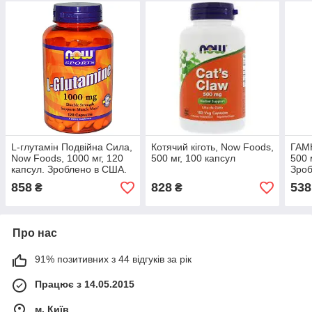
L-глутамін Подвійна Сила,
Котячий кіготь, Now Foods,
ГАМК
Now Foods, 1000 мг, 120
500 мг, 100 капсул
500 
капсул. Зроблено в США.
Зроб
858
828
538
₴
₴
Про нас
91% позитивних з 44 відгуків за рік
Працює з 14.05.2015
м. Київ