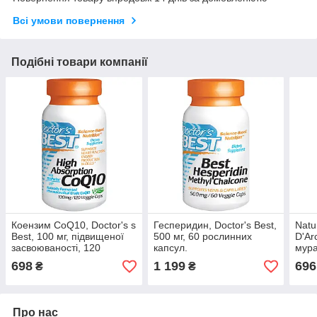
Всі умови повернення
Подібні товари компанії
Коензим CoQ10, Doctor's s
Гесперидин, Doctor's Best,
Natu
Best, 100 мг, підвищеної
500 мг, 60 рослинних
D'Ar
засвоюваності, 120
капсул.
мура
капсул. Зроблено в США.
мг, 
698
1 199
696
₴
₴
Про нас