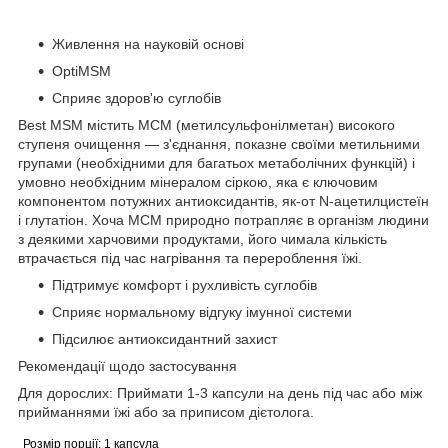
Живлення на науковій основі
OptiMSM
Сприяє здоров'ю суглобів
Best MSM містить МСМ (метилсульфонілметан) високого
ступеня очищення — з'єднання, показне своїми метильними
групами (необхідними для багатьох метаболічних функцій) і
умовно необхідним мінералом сіркою, яка є ключовим
компонентом потужних антиоксидантів, як-от N-ацетилцистеїн
і глутатіон. Хоча МСМ природно потрапляє в організм людини
з деякими харчовими продуктами, його чимала кількість
втрачається під час нагрівання та перероблення їжі.
Підтримує комфорт і рухливість суглобів
Сприяє нормальному відгуку імунної системи
Підсилює антиоксидантний захист
Рекомендації щодо застосування
Для дорослих:
Приймати 1-3 капсули на день під час або між
прийманнями їжі або за приписом дієтолога.
Розмір порції:
1 капсула