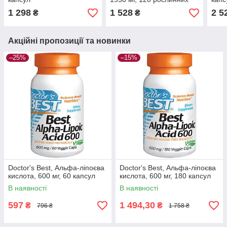
капсул
1 298
1 528
2 5
₴
₴
Акційні пропозиції та новинки
–25%
–15%
Doctor's Best, Альфа-ліпоєва
Doctor's Best, Альфа-ліпоєва
кислота, 600 мг, 60 капсул
кислота, 600 мг, 180 капсул
В наявності
В наявності
597
1 494,30
₴
₴
796 ₴
1 758 ₴