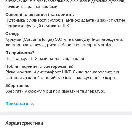
антиоксидант із протизапальною дією для підтримки суглобів,
печінки та травної системи.
Основні властивості та користь:
Підтримка рухливості суглобів; антиоксидантний захист клітин;
підтримка функцій печінки та ШКТ.
Склад:
Куркума (Curcuma longa) 500 мг на капсулу. Інші інгредієнти:
желатинова капсула, рисове борошно, стеарат магнію.
Як приймати?
По 1 капсулі 1–2 рази на день під час їжі.
Побічні ефекти та застереження:
Рідко можливий дискомфорт ШКТ. Лише для дорослих; при
вагітності/лактації та прийомі ліків — консультація лікаря.
Зберігання:
Зберігати у сухому місці при кімнатній температурі.
Приховати
Характеристики