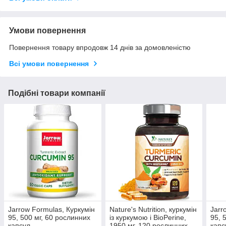
Умови повернення
Повернення товару впродовж 14 днів за домовленістю
Всі умови повернення
Подібні товари компанії
Jarrow Formulas, Куркумін
Nature's Nutrition, куркумін
Jarr
95, 500 мг, 60 рослинних
із куркумою і BioPerine,
95, 
капсул
1950 мг, 120 рослинних
капс