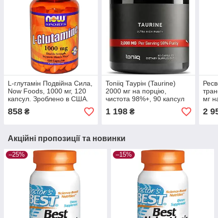
L-глутамін Подвійна Сила,
Toniiq Таурін (Taurine)
Ресв
Now Foods, 1000 мг, 120
2000 мг на порцію,
тран
капсул. Зроблено в США.
чистота 98%+, 90 капсул
мг н
858
1 198
2 9
₴
₴
Акційні пропозиції та новинки
–25%
–15%