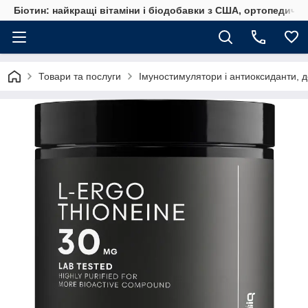
Біотин: найкращі вітаміни і біодобавки з США, ортопедичні
Товари та послуги
Імуностимулятори і антиоксиданти, д