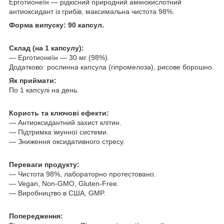
Ерготионеїн — рідкісний природний амінокислотний
антиоксидант із грибів, максимальна чистота 98%.
Форма випуску: 90 капсул.
Склад (на 1 капсулу):
— Ерготионеїн — 30 мг (98%).
Додатково: рослинна капсула (гіпромелоза), рисове борошно.
Як приймати:
По 1 капсулі на день.
Користь та ключові ефекти:
— Антиоксидантний захист клітин.
— Підтримка імунної системи.
— Зниження оксидативного стресу.
Переваги продукту:
— Чистота 98%, лабораторно протестовано.
— Vegan, Non‑GMO, Gluten‑Free.
— Виробництво в США, GMP.
Попередження: