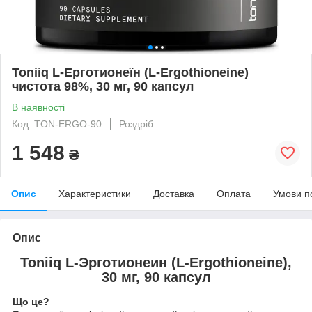
Toniiq L-Ерготионеїн (L-Ergothioneine)
чистота 98%, 30 мг, 90 капсул
В наявності
Код: TON-ERGO-90
Роздріб
1 548
₴
Опис
Характеристики
Доставка
Оплата
Умови п
Опис
Toniiq L-Эрготионеин (L-Ergothioneine),
30 мг, 90 капсул
Що це?