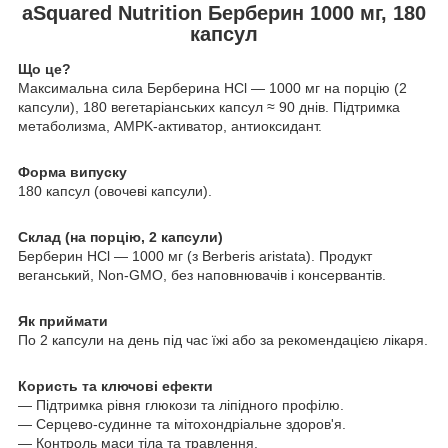
aSquared Nutrition Берберин 1000 мг, 180
капсул
Що це?
Максимальна сила Берберина HCl — 1000 мг на порцію (2
капсули), 180 вегетаріанських капсул ≈ 90 днів. Підтримка
метаболизма, AMPK‑активатор, антиоксидант.
Форма випуску
180 капсул (овочеві капсули).
Склад (на порцію, 2 капсули)
Берберин HCl — 1000 мг (з Berberis aristata). Продукт
веганський, Non-GMO, без наповнювачів і консервантів.
Як приймати
По 2 капсули на день під час їжі або за рекомендацією лікаря.
Користь та ключові ефекти
— Підтримка рівня глюкози та ліпідного профілю.
— Серцево-судинне та мітохондріальне здоров'я.
— Контроль маси тіла та травлення.