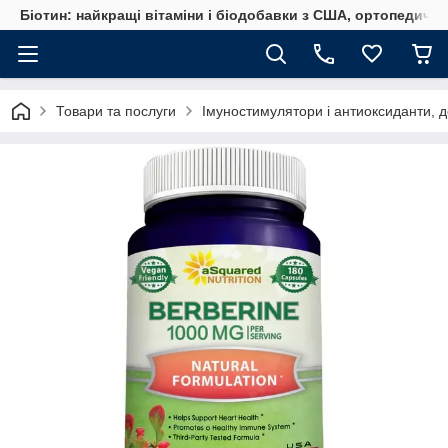
Біотин: найкращі вітаміни і біодобавки з США, ортопедичні
Товари та послуги
Імуностимулятори і антиоксиданти, д