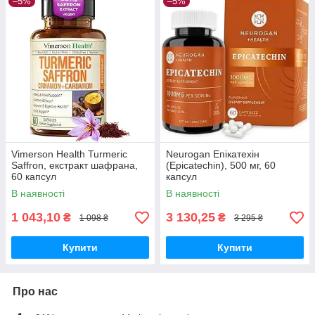
–5%
–5%
Vimerson Health Turmeric
Neurogan Епікатехін
Saffron, екстракт шафрана,
(Epicatechin), 500 мг, 60
60 капсул
капсул
В наявності
В наявності
1 043,10
3 130,25
₴
₴
1 098 ₴
3 295 ₴
Купити
Купити
Про нас