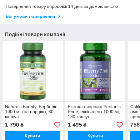
Повернення товару впродовж 14 днів за домовленістю
Всі умови повернення
Подібні товари компанії
Nature's Bounty, Берберін,
Екстракт чорниці Puritan's
Calif
1000 мг (на порцію), 60
Pride, еквівалент 1000 мг,
омег
капсул
180 капсул
прем
ЕПК/
1 790
1 495
758
₴
₴
капс
Купити
Купити