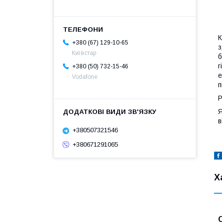
К
+380 (67) 129-10-65
з
Київстар
б
г
+380 (50) 732-15-46
е
Vodafone
п
Р
Я
в
+380507321546
+380671291065
Х