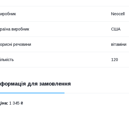
иробник
Neocell
раїна виробник
США
орисні речовини
вітаміни
ількість
120
нформація для замовлення
іна:
1 345 ₴