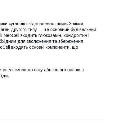
ки суглобів і відновлення шкіри. З віком,
олаген другого типу — це основний будівельний
ії NeoCell входить глюкозамін, хондроїтин і
еобхідним для зволоження та збереження
eoCell входять основні компоненти, що
и апельсинового соку або іншого напою з
 їди.