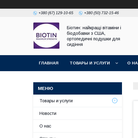
+380 (67) 129-10-65
+380 (50) 732-15-46
Біотин: найкращі вітаміни і
біодобавки з США,
ортопедичні подушки для
сидіння
ГЛАВНАЯ
ТОВАРЫ И УСЛУГИ
О Н
Товары и услуги
Новости
О нас