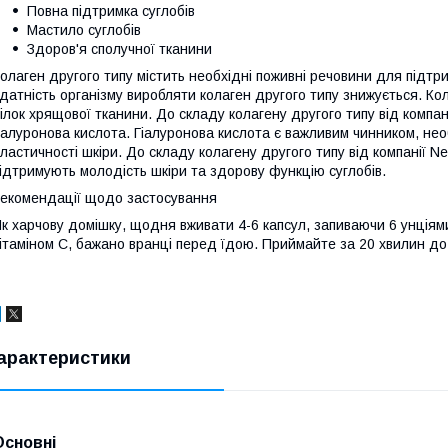
Повна підтримка суглобів
Мастило суглобів
Здоров'я сполучної тканини
олаген другого типу містить необхідні поживні речовини для підтрим
датність організму виробляти колаген другого типу знижується. К
ілок хрящової тканини. До складу колагену другого типу від компан
іалуронова кислота. Гіалуронова кислота є важливим чинником, н
ластичності шкіри. До складу колагену другого типу від компанії N
ідтримують молодість шкіри та здорову функцію суглобів.
екомендації щодо застосування
к харчову домішку, щодня вживати 4-6 капсул, запиваючи 6 унціям
ітаміном С, бажано вранці перед їдою. Приймайте за 20 хвилин до
арактеристики
Основні