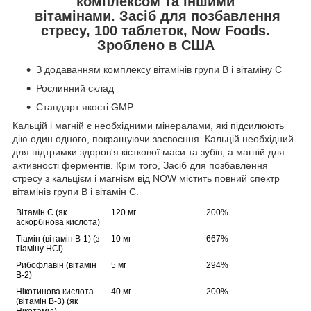
комплексом та іншими
вітамінами.
Засіб для позбавлення
стресу, 100 таблеток, Now Foods.
Зроблено в США
З додаванням комплексу вітамінів групи B і вітаміну С
Рослинний склад
Стандарт якості GMP
Кальцій і магній є необхідними мінералами, які підсилюють
дію один одного, покращуючи засвоєння. Кальцій необхідний
для підтримки здоров'я кісткової маси та зубів, а магній для
активності ферментів. Крім того, Засіб для позбавлення
стресу з кальцієм і магнієм від NOW містить повний спектр
вітамінів групи B і вітамін С.
Вітамін С (як
120 мг
200%
аскорбінова кислота)
Тіамін (вітамін В-1) (з
10 мг
667%
тіаміну HCl)
Рибофлавін (вітамін
5 мг
294%
В-2)
Нікотинова кислота
40 мг
200%
(вітамін В-3) (як