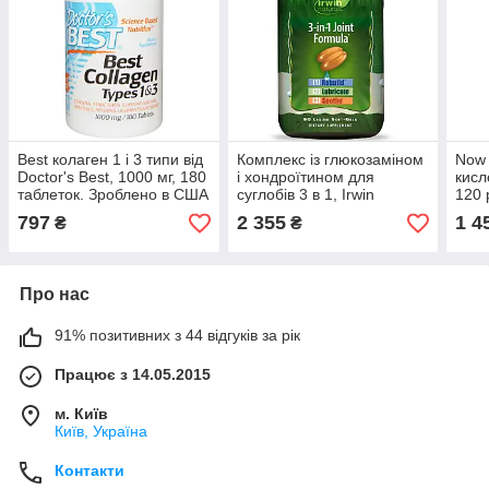
Best колаген 1 і 3 типи від
Комплекс із глюкозаміном
Now 
Doctor's Best, 1000 мг, 180
і хондроїтином для
кисл
таблеток. Зроблено в США
суглобів 3 в 1, Irwin
120 
Naturals, 90 капсул.
Зроб
797
2 355
1 4
₴
₴
Зроблено в США.
Про нас
91% позитивних з 44 відгуків за рік
Працює з 14.05.2015
м. Київ
Київ, Україна
Контакти