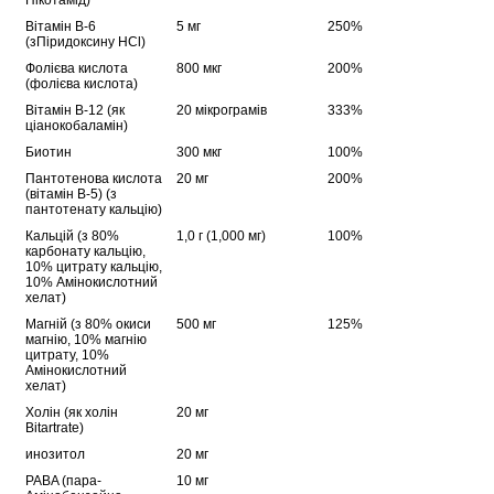
Нікотамід)
Вітамін В-6
5 мг
250%
(зПіридоксину HCl)
Фолієва кислота
800 мкг
200%
(фолієва кислота)
Вітамін B-12 (як
20 мікрограмів
333%
ціанокобаламін)
Биотин
300 мкг
100%
Пантотенова кислота
20 мг
200%
(вітамін В-5) (з
пантотенату кальцію)
Кальцій (з 80%
1,0 г (1,000 мг)
100%
карбонату кальцію,
10% цитрату кальцію,
10% Амінокислотний
хелат)
Магній (з 80% окиси
500 мг
125%
магнію, 10% магнію
цитрату, 10%
Амінокислотний
хелат)
Холін (як холін
20 мг
Bitartrate)
инозитол
20 мг
PABA (пара-
10 мг