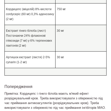
Кордицепс (міцелій) 8% кислоти
750 мг
cordycepic (60 мг) 0,3% аденозину
(2 мг)
Екстракт гінкго білоба (лист)
30 мг
Постачаючи 24% флаконові
глікозиди (7 мг) у 6% терпенових
лактонів (2 мг)
Артишок екстракт (листя) 2-5%
30 мг
cynarin (1-2 мг)
Попередження
Примітка:
Кордицепс і гінкго білоба мають м'який ефект
розріджувальний кров. Треба використовувати з обережністю під
час приймання антикоагулянтів (розріджувальних кров). Треба
використовувати з обережністю під час приймання інгібіторів МАО.