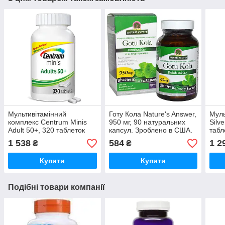
Мультивітамінний
Готу Кола Nature's Answer,
Муль
комплекс Centrum Minis
950 мг, 90 натуральних
Silv
Adult 50+, 320 таблеток
капсул. Зроблено в США.
табл
1 538
584
1 2
₴
₴
Купити
Купити
Подібні товари компанії