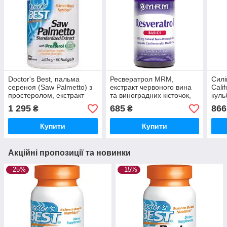
Doctor's Best, пальма
Ресвератрол MRM,
Силі
сереноя (Saw Palmetto) з
екстракт червоного вина
Calif
простеролом, екстракт
та виноградних кісточок,
куль
320 мг, 60 капсул
350 мг, 60 капсул
60 к
1 295
685
866
₴
₴
США
Купити
Купити
Акційні пропозиції та новинки
–25%
–15%