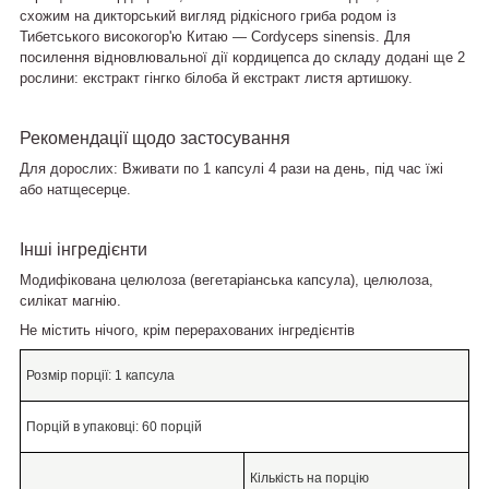
схожим на дикторський вигляд рідкісного гриба родом із
Тибетського високогор'ю Китаю — Cordyceps sinensis. Для
посилення відновлювальної дії кордицепса до складу додані ще 2
рослини: екстракт гінгко білоба й екстракт листя артишоку.
Рекомендації щодо застосування
Для дорослих:
Вживати по 1 капсулі 4 рази на день, під час їжі
або натщесерце.
Інші інгредієнти
Модифікована целюлоза (вегетаріанська капсула), целюлоза,
силікат магнію.
Не містить
нічого, крім перерахованих інгредієнтів
Розмір порції:
1 капсула
Порцій в упаковці:
60 порцій
Кількість на порцію