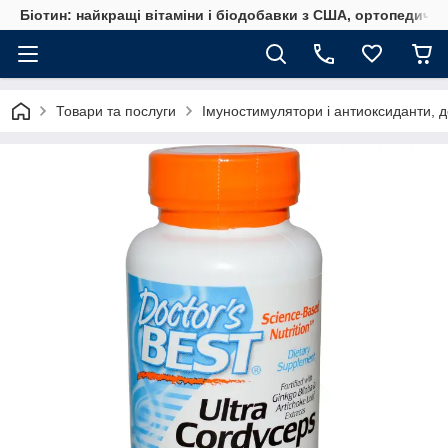
Біотин: найкращі вітаміни і біодобавки з США, ортопедичні
Товари та послуги
Імуностимулятори і антиоксиданти, д