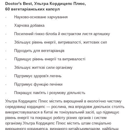
Doctor's Best, Ультра Кордицепс Плюс,
60 вегетаріанських капсул
·
Науково-основане харчування
·
Харчова добавка
·
Посилений гінкко білоба й екстрактом листя артишоку
·
Збільшує рівень енергії, витривалості, життєвих сил
·
Підходить для вегетаріанців
·
Підвищує рівень енергії та витривалості
·
Збільшує життєві сили організму
·
Підтримує здоров'я легень
·
Підтримує функцію печінки
·
Покращує пам'ять і розумову діяльність
Ультра Кордицепс Плюс містить вирощений в екологічно чистому
середовищі кордицепс — рослина, яка впродовж декількох століть
використовувалася в Китаї як тонізувальний засіб, що підвищує
рівень енергії та покращує роботу різних органів і систем
організму.Ультра Кордицепс Плюс містить штам спеціально
вирощеного кордицепса, визнаного китайськимладом, найбільш