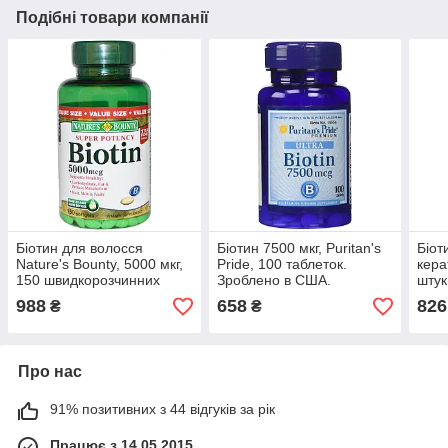
Подібні товари компанії
Біотин для волосся
Біотин 7500 мкг, Puritan's
Біот
Nature's Bounty, 5000 мкг,
Pride, 100 таблеток.
кера
150 швидкорозчинних
Зроблено в США.
штук,
таблеток
Зроб
988
658
826
₴
₴
Про нас
91% позитивних з 44 відгуків за рік
Працює з 14.05.2015