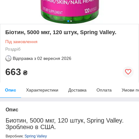
Біотин, 5000 мкг, 120 штук, Spring Valley.
Під замовлення
Роздріб
Відправка з
02 вересня 2026
663
₴
Опис
Характеристики
Доставка
Оплата
Умови п
Опис
Биотин
, 5
0
00
мкг
, 12
0
штук,
Spring Valley.
Зроблено в США.
Виробник
:
Spring Valley