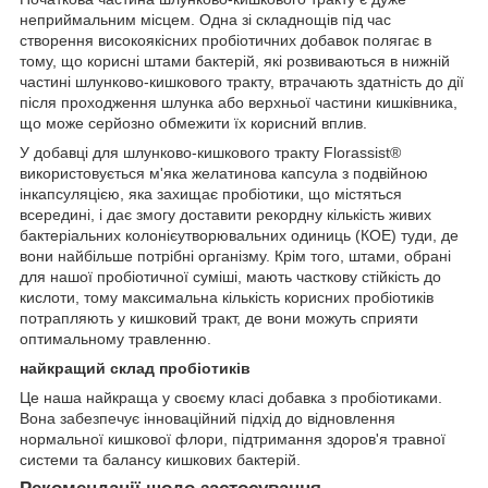
неприймальним місцем. Одна зі складнощів під час
створення високоякісних пробіотичних добавок полягає в
тому, що корисні штами бактерій, які розвиваються в нижній
частині шлунково-кишкового тракту, втрачають здатність до дії
після проходження шлунка або верхньої частини кишківника,
що може серйозно обмежити їх корисний вплив.
У добавці для шлунково-кишкового тракту Florassist®
використовується м'яка желатинова капсула з подвійною
інкапсуляцією, яка захищає пробіотики, що містяться
всередині, і дає змогу доставити рекордну кількість живих
бактеріальних колонієутворювальних одиниць (КОЕ) туди, де
вони найбільше потрібні організму. Крім того, штами, обрані
для нашої пробіотичної суміші, мають часткову стійкість до
кислоти, тому максимальна кількість корисних пробіотиків
потрапляють у кишковий тракт, де вони можуть сприяти
оптимальному травленню.
найкращий склад пробіотиків
Це наша найкраща у своєму класі добавка з пробіотиками.
Вона забезпечує інноваційний підхід до відновлення
нормальної кишкової флори, підтримання здоров'я травної
системи та балансу кишкових бактерій.