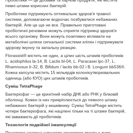
Пробіотики — це добавки та харчові продукти, які містять
певні штами корисних бактерій.
Пробіотики підтримують оптимальне здоров'я травної
системи, допомагаючи водночас позбуватися небажаних
бактерій. Але це ще не все. Правильно приготовані
пробіотичні речовини можуть сприяти підтримці здоров'я
всього організму. Вони можуть позитивно впливати на
метаболічні шляхи сигнальної системи клітин і підтримувати
здорову імунну та запальну реакцію.
Florassist® містить не один, а цілих шість штамів пробіотиків:
L. acidophilus la-14, B. Lactis bl-04, L. Paracasei lpc-37, L.
Rhamnosus lr-32, B. Bifidum / lactis bb-02 і B. Longum bb536®.
Кожна капсула містить 15 мільярдів колонієутворювальних
одиниць (або КУО) цих штамів пробіотиків.
Суміш TetraPhage
Бактеріофаг — це крихітний набір ДНК або РНК у білковій
оболонці. Кожен із них прикріплюється до певного штаму
небажаних бактерій у кишківнику. Суміш TetraPhage містить
чотири бактеріофага, які націлені тільки на ті штами бактерій,
які заважають дії пробіотиків.
Технологія подвійної інкапсуляції
Початкова частина шлунково-кишкового тракту є дуже