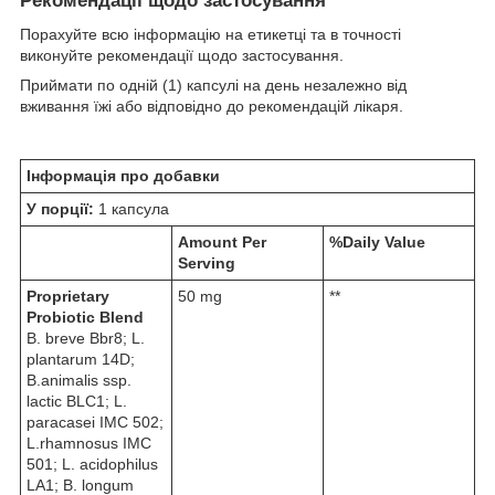
Рекомендації щодо застосування
Порахуйте всю інформацію на етикетці та в точності
виконуйте рекомендації щодо застосування.
Приймати по одній (1) капсулі на день незалежно від
вживання їжі або відповідно до рекомендацій лікаря.
Інформація про добавки
У порції:
1 капсула
Amount Per
%Daily Value
Serving
Proprietary
50 mg
**
Probiotic Blend
B. breve Bbr8; L.
plantarum 14D;
B.animalis ssp.
lactic BLC1; L.
paracasei IMC 502;
L.rhamnosus IMC
501; L. acidophilus
LA1; B. longum