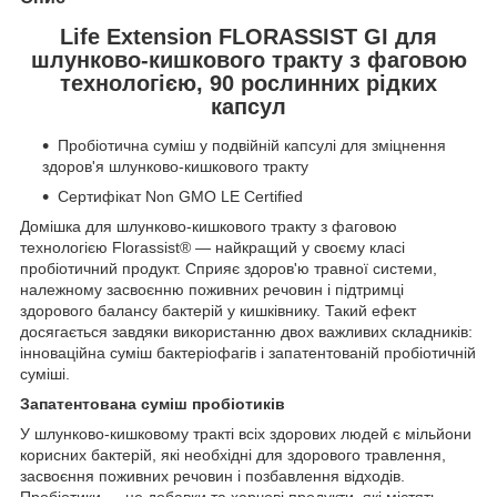
Life Extension FLORASSIST GI для
шлунково-кишкового тракту з фаговою
технологією, 90 рослинних рідких
капсул
Пробіотична суміш у подвійній капсулі для зміцнення
здоров'я шлунково-кишкового тракту
Сертифікат Non GMO LE Certified
Домішка для шлунково-кишкового тракту з фаговою
технологією Florassist® — найкращий у своєму класі
пробіотичний продукт. Сприяє здоров'ю травної системи,
належному засвоєнню поживних речовин і підтримці
здорового балансу бактерій у кишківнику. Такий ефект
досягається завдяки використанню двох важливих складників:
інноваційна суміш бактеріофагів і запатентованій пробіотичній
суміші.
Запатентована суміш пробіотиків
У шлунково-кишковому тракті всіх здорових людей є мільйони
корисних бактерій, які необхідні для здорового травлення,
засвоєння поживних речовин і позбавлення відходів.