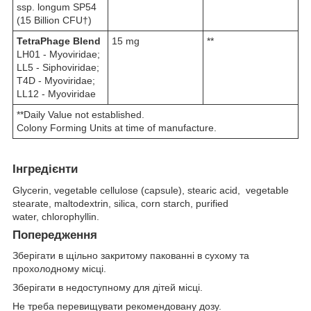
ssp. longum SP54
(15 Billion CFU†)
TetraPhage Blend
15 mg
**
LH01 - Myoviridae;
LL5 - Siphoviridae;
T4D - Myoviridae;
LL12 - Myoviridae
**Daily Value not established.
Colony Forming Units at time of manufacture.
Інгредієнти
Glycerin, vegetable cellulose (capsule), stearic acid, vegetable
stearate, maltodextrin, silica, corn starch, purified
water, chlorophyllin.
Попередження
Зберігати в щільно закритому пакованні в сухому та
прохолодному місці.
Зберігати в недоступному для дітей місці.
Не треба перевищувати рекомендовану дозу.