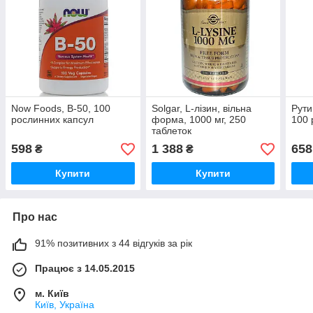
Now Foods, B-50, 100
Solgar, L-лізин, вільна
Рути
рослинних капсул
форма, 1000 мг, 250
100 
таблеток
598
1 388
658
₴
₴
Купити
Купити
Про нас
91% позитивних з 44 відгуків за рік
Працює з 14.05.2015
м. Київ
Київ, Україна