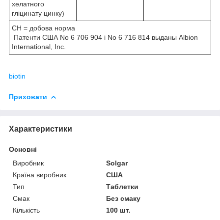
хелатного
гліцинату цинку)
СН = добова норма
Патенти США No 6 706 904 і No 6 716 814 выданы Albion
International, Inc.
biotin
Приховати
Характеристики
Основні
Виробник
Solgar
Країна виробник
США
Тип
Таблетки
Смак
Без смаку
Кількість
100 шт.