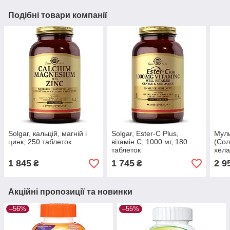
Подібні товари компанії
Solgar, кальцій, магній і
Solgar, Ester-C Plus,
Муль
цинк, 250 таблеток
вітамін C, 1000 мг, 180
(Сол
таблеток
хела
залі
1 845
1 745
2 9
₴
₴
Акційні пропозиції та новинки
–56%
–55%