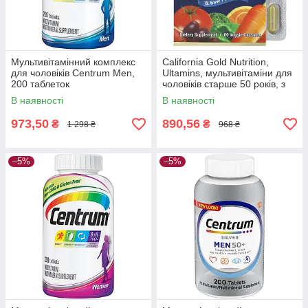
Мультивітамінний комплекс
California Gold Nutrition,
для чоловіків Centrum Men,
Ultamins, мультивітаміни для
200 таблеток
чоловіків старше 50 років, з
Q10 і натуральними
В наявності
В наявності
екстрактами, 60 капсул
973,50
890,56
₴
₴
1 298 ₴
968 ₴
–5%
–5%