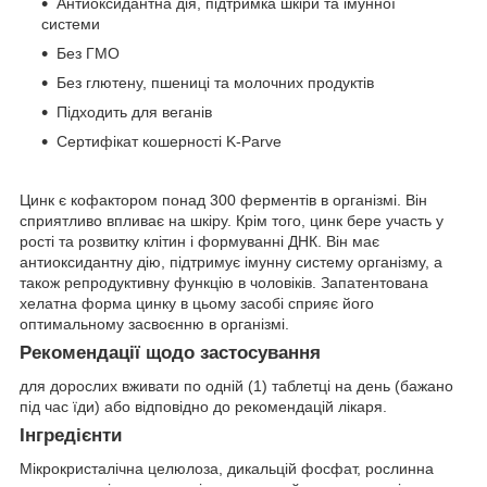
Антиоксидантна дія, підтримка шкіри та імунної
системи
Без ГМО
Без глютену, пшениці та молочних продуктів
Підходить для веганів
Сертифікат кошерності K-Parve
Цинк є кофактором понад 300 ферментів в організмі. Він
сприятливо впливає на шкіру. Крім того, цинк бере участь у
рості та розвитку клітин і формуванні ДНК. Він має
антиоксидантну дію, підтримує імунну систему організму, а
також репродуктивну функцію в чоловіків. Запатентована
хелатна форма цинку в цьому засобі сприяє його
оптимальному засвоєнню в організмі.
Рекомендації щодо застосування
для дорослих вживати по одній (1) таблетці на день (бажано
під час їди) або відповідно до рекомендацій лікаря.
Інгредієнти
Мікрокристалічна целюлоза, дикальцій фосфат, рослинна