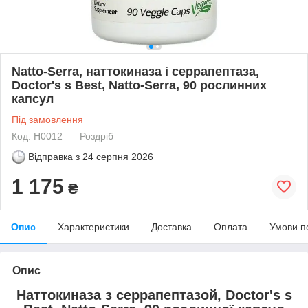
Natto-Serra, наттокиназа і серрапептаза,
Doctor's s Best, Natto-Serra, 90 рослинних
капсул
Під замовлення
Код: H0012
Роздріб
Відправка з
24 серпня 2026
1 175
₴
Опис
Характеристики
Доставка
Оплата
Умови п
Опис
Наттокиназа з серрапептазой, Doctor's s