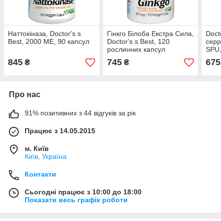
Наттокіназа, Doctor's s
Гінкго Білоба Екстра Сила,
Doct
Best, 2000 ME, 90 капсул
Doctor's s Best, 120
серр
рослинних капсул
SPU,
капс
845
745
675
₴
₴
Про нас
91% позитивних з 44 відгуків за рік
Працює з 14.05.2015
м. Київ
Київ, Україна
Контакти
Сьогодні працює з 10:00 до 18:00
Показати весь графік роботи