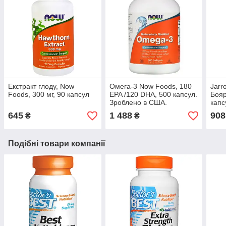
Екстракт глоду, Now
Омега-3 Now Foods, 180
Jarr
Foods, 300 мг, 90 капсул
EPA /120 DHA, 500 капсул.
Бояр
Зроблено в США.
капс
645
1 488
908
₴
₴
Подібні товари компанії