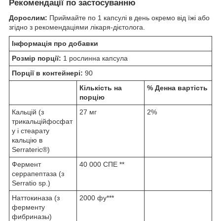
Рекомендації по застосуванню
Дорослим:
Приймайте по 1 капсулі в день окремо від їжі або
згідно з рекомендаціями лікаря-дієтолога.
Інформація про добавки
Розмір порції:
1 рослинна капсула
Порції в контейнері:
90
Кількість на
% Денна вартість
порцію
Кальцій (з
27 мг
2%
трикальційфосфат
у і стеарату
кальцію в
Serrateric®)
Фермент
40 000 СПЕ **
серрапептаза (з
Serratio sp.)
Наттокиназа (з
2000 фу***
ферменту
фибриназы)