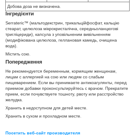
Добова доза не визначена.
Інгредієнти
Serrateric™ (мальтодекстрин, трикальційфосфат, кальцію
стеарат, целюлоза мікрокристалічна, середньоланцюгові
тригліцериди), капсула з уповільненим вивільненням
(модифікована целюлоза, геллановая камедь, очищена
вода).
Містить сою.
Попередження
Не рекомендуется беременным, кормящим женщинам,
лицам с аллергией на сою или людям со слабым
пищеварением. Если вы принимаете антикоагулянты, перед
приемом добавки проконсультируйтесь с врачом. Прекратите
прием, если почувствуете тошноту, рвоту или расстройство
желудка.
Хранить в недоступном для детей месте.
Хранить в сухом и прохладном месте.
Посетить веб-сайт производителя