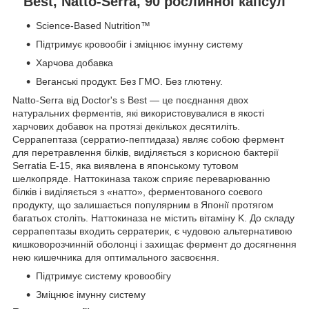
Best, Natto-Serra, 90 рослинної капсул
Science-Based Nutrition™
Підтримує кровообіг і зміцнює імунну систему
Харчова добавка
Веганські продукт. Без ГМО. Без глютену.
Natto-Serra від Doctor's s Best — це поєднання двох
натуральних ферментів, які використовувалися в якості
харчових добавок на протязі декількох десятиліть.
Серрапептаза (серратио-пептидаза) являє собою фермент
для перетравлення білків, виділяється з корисною бактерії
Serratia E-15, яка виявлена в японському тутовом
шелкопряде. Наттокиназа також сприяє переварюванню
білків і виділяється з «натто», ферментованого соєвого
продукту, що залишається популярним в Японії протягом
багатьох століть. Наттокиназа не містить вітаміну K. До складу
серрапептазы входить серратерик, є чудовою альтернативою
кишковорозчинній оболонці і захищає фермент до досягнення
нею кишечника для оптимального засвоєння.
Підтримує систему кровообігу
Зміцнює імунну систему