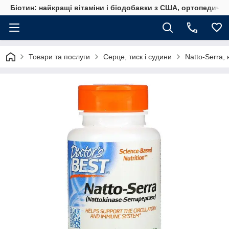
Біотин: найкращі вітаміни і біодобавки з США, ортопедичні
Товари та послуги
Серце, тиск і судини
Natto-Serra, 