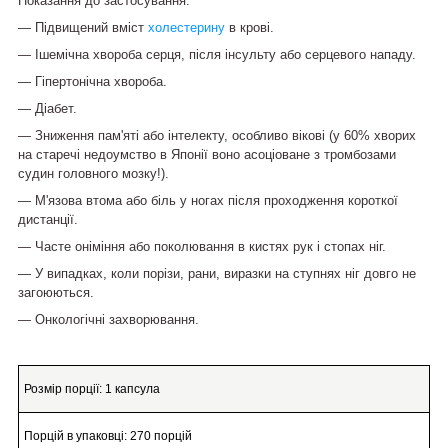
Показання до застосування:
― Підвищений вміст
холестерину
в крові.
— Ішемічна хвороба серця, після інсульту або серцевого нападу.
— Гіпертонічна хвороба.
― Діабет.
― Зниження пам'яті або інтелекту, особливо вікові (у 60% хворих
на старечі недоумство в Японії воно асоціоване з тромбозами
судин головного мозку!).
― М'язова втома або біль у ногах після проходження короткої
дистанції.
— Часте оніміння або поколювання в кистях рук і стопах ніг.
― У випадках, коли порізи, рани, виразки на ступнях ніг довго не
загоюються.
— Онкологічні захворювання.
Розмір порції:
1 капсула
Порцій в упаковці:
270 порцій