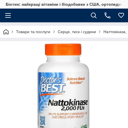
Біотин: найкращі вітаміни і біодобавки з США, ортопедичні
Товари та послуги
Серце, тиск і судини
Наттокіназа,