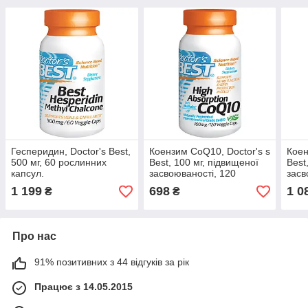
Гесперидин, Doctor's Best,
Коензим CoQ10, Doctor's s
Коен
500 мг, 60 рослинних
Best, 100 мг, підвищеної
Best
капсул.
засвоюваності, 120
засв
капсул. Зроблено в США.
капс
1 199
698
1 0
₴
₴
Про нас
91% позитивних з 44 відгуків за рік
Працює з 14.05.2015