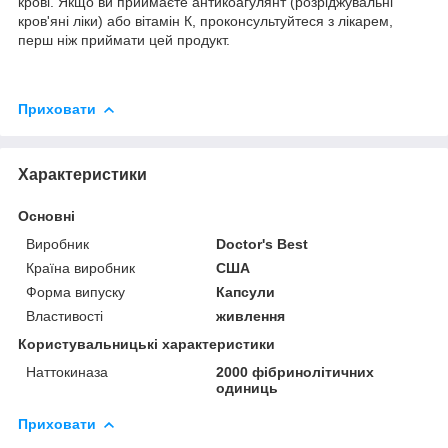
крові. Якщо ви приймаєте антикоагулянт (розріджувальні
кров'яні ліки) або вітамін К, проконсультуйтеся з лікарем,
перш ніж приймати цей продукт.
Приховати
Характеристики
Основні
Виробник
Doctor's Best
Країна виробник
США
Форма випуску
Капсули
Властивості
живлення
Користувальницькі характеристики
Наттокиназа
2000 фібринолітичних
одиниць
Приховати