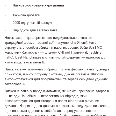
·
Науково-основане харчування
·
Харчова добавка
·
2000 од. у кожній капсулі
·
Підходить для вегетаріанців
Натокіназа — це фермент, що видобувається з «натто»,
традиційної ферментованої сої, популярної в Японії. Нато
отримують способом збивання варених соєвих бобів без ГМО
корисними бактеріями — штамом СИНної Палички (B. subtilis
natto). Best Nattokinase містить чистий фермент — натокіназу, з
якого видалено вітамін К.
Натокіназа — потужний фібринолітичний фермент, який підвищує
плин крові, чинить потужну системну дію на організм. Широко
використовується для профілактики та терапії серцево-судинних
захворювань.
Вивчення раціону народів-довжиків, які мають прекрасне здоров'я
— це один із найбільш перспективних підходів, який
використовується для створення нових біологічно активних
добавок. Наприклад, за допомогою такого методу було визначене,
що японським здоров'ям зобов'язані, серед усього іншого,
споживанню продуктів на основі сої. Установлено, що найбільш