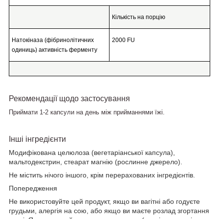
Кількість на порцію
Натокіназа (фібринолітичних
2000 FU
одиниць) активність ферменту
Рекомендації щодо застосування
Приймати 1-2 капсули на день між прийманнями їжі.
Інші інгредієнти
Модифікована целюлоза (вегетаріанської капсула),
мальтодекстрин, стеарат магнію (рослинне джерело).
Не містить нічого іншого, крім перерахованих інгредієнтів.
Попередження
Не використовуйте цей продукт, якщо ви вагітні або годуєте
грудьми, алергія на сою, або якщо ви маєте розлад згортання