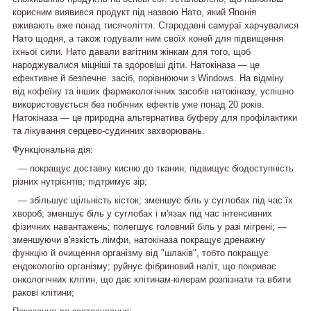
корисним виявився продукт під назвою Нато, який Японія
вживають вже понад тисячоліття. Стародавні самураї харчувалися
Нато щодня, а також годували ним своїх коней для підвищення
їхньої сили. Нато давали вагітним жінкам для того, щоб
народжувалися міцніші та здоровіші діти.
Натокіназа — це
ефективне й безпечне засіб, порівнюючи з Windows. На відміну
від кофеїну та інших фармакологічних засобів натокіназу, успішно
використовується без побічних ефектів уже понад 20 років.
Натокіназа — це природна альтернатива буферу для профілактики
та лікування серцево-судинних захворювань.
Функціональна дія:
― покращує доставку кисню до тканин; підвищує біодоступність
різних нутрієнтів; підтримує зір;
― збільшує щільність кісток; зменшує біль у суглобах під час їх
хвороб; зменшує біль у суглобах і м'язах під час інтенсивних
фізичних навантажень; полегшує головний біль у разі мігрені; ―
зменшуючи в'язкість лімфи, натокіназа покращує дренажну
функцію й очищення організму від "шлаків", тобто покращує
ендокологію організму; руйнує фібриновий наліт, що покриває
онкологічних клітин, що дає клітинам-кілерам розпізнати та вбити
ракові клітини;