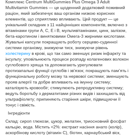
Комплекс Centrum MultiGummies Plus Omega 3 Adult
Multivitamin Gummies — це щоденний додатковий поживний
раціон, який забезпечує ваш організм низкою корисних
елементів, що сприятливо впливають. Цей продукт — це
унікальний складник з 11 найцінніших компонентів, включно з
вітамінами групи А, С, Е і В, мультивітамінами, цинк, залізом,
бета-каротином і винятковими Омега-3 жирними кислотами.
Жувальні капсули покращують роботу серцево-судинної
системи організму, знижуючи тиск, знижуючи рівень
холестерину
в крові, що так само зменшує ризик інфаркту та
інсульту; уповільнюють процеси розпаду колагенових волокон
суглобового хряща та допомагають урегулювати
протизапальні функції суглобів і зв'язок; покращують пам'ять і
функціональну роботу мозку та нервової системи; зменшують
прояв алергії та добре впливають на імунну систему;
каталізують кровообіг; стимулюють репродуктивну систему;
ведуть боротьбу з дерматитами різних видів і захищають від
ультрафіолету; припиняють старіння шкіри, підвищуючи її
тонус і свіжість.
Інгредієнти
Склад: сироп глюкози, цукор, желатин, триосновний фосфат
кальцію, вода. Містить <2%: екстракт насіння анато (колір),
аскорбінову кислоту (вітамін C), біотин, карнаубський віск,