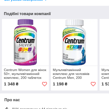
Подібні товари компанії
Centrum Women для жінок
Мультивітамінний
Муль
50+, мультивітамінний
комплекс для чоловіків
комп
комплекс, 200 таблеток
Centrum Men, 200
Cent
таблеток
табл
1 348
1 198
1 5
₴
₴
Про нас