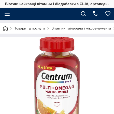
Біотин: найкращі вітаміни і біодобавки з США, ортопедичні
Товари та послуги
Вітаміни, мінерали і мікроелементи