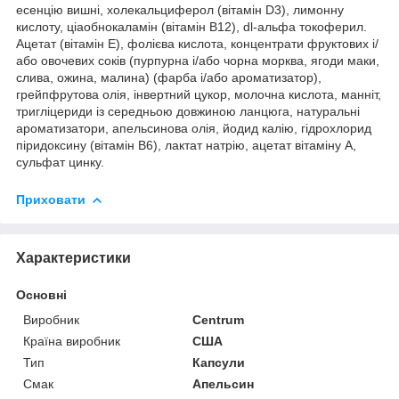
есенцію вишні, холекальциферол (вітамін D3), лимонну
кислоту, ціаобнокаламін (вітамін B12), dl-альфа токоферил.
Ацетат (вітамін E), фолієва кислота, концентрати фруктових і/
або овочевих соків (пурпурна і/або чорна морква, ягоди маки,
слива, ожина, малина) (фарба і/або ароматизатор),
грейпфрутова олія, інвертний цукор, молочна кислота, манніт,
тригліцериди із середньою довжиною ланцюга, натуральні
ароматизатори, апельсинова олія, йодид калію, гідрохлорид
піридоксину (вітамін B6), лактат натрію, ацетат вітаміну А,
сульфат цинку.
Приховати
Характеристики
Основні
Виробник
Centrum
Країна виробник
США
Тип
Капсули
Смак
Апельсин