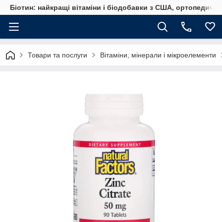
Біотин: найкращі вітаміни і біодобавки з США, ортопедичні
Товари та послуги
Вітаміни, мінерали і мікроелементи