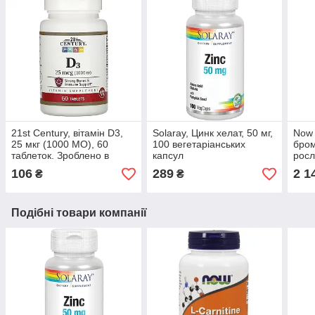
21st Century, вітамін D3,
Solaray, Цинк хелат, 50 мг,
Now 
25 мкг (1000 МО), 60
100 вегетаріанських
бром
таблеток. Зроблено в
капсул
росл
США.
106
289
2 1
₴
₴
Подібні товари компанії