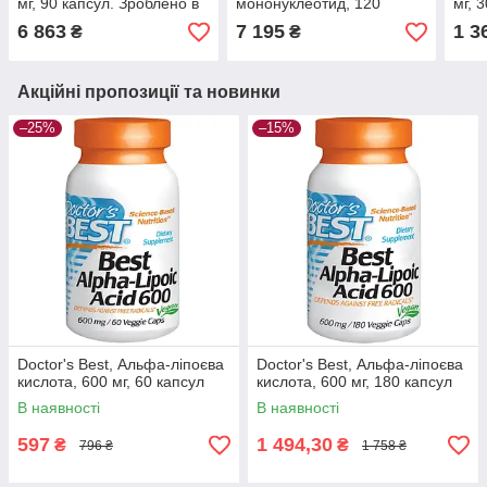
мг, 90 капсул. Зроблено в
мононуклеотид, 120
мг, 
США.
капсул, зроблено в США
США
6 863
7 195
1 3
₴
₴
Акційні пропозиції та новинки
–25%
–15%
Doctor's Best, Альфа-ліпоєва
Doctor's Best, Альфа-ліпоєва
кислота, 600 мг, 60 капсул
кислота, 600 мг, 180 капсул
В наявності
В наявності
597
1 494,30
₴
₴
796 ₴
1 758 ₴