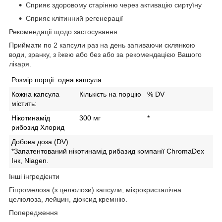
Сприяє здоровому старінню через активацію сиртуїну
Сприяє
клітинний регенерації
Рекомендації щодо застосування
Приймати по 2 капсули раз на день запиваючи склянкою
води, зранку, з їжею або без або за рекомендацією Вашого
лікаря.
Розмір порції:
одна капсула
Кожна капсула
Кількість на порцію
% DV
містить:
Нікотинамід
300 мг
*
рибозид Хлорид
Добова доза (DV)
*Запатентований нікотинамід рибазид компанії ChromaDex
Інк, Niagen.
Інші інгредієнти
Гіпромелоза (з целюлози) капсули, мікрокристалічна
целюлоза, лейцин, діоксид кремнію.
Попередження