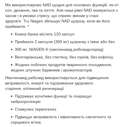
Ми використовуємо NAD щодня для основних функцій, як-от
сон, дихання, їжа та пиття. Але наші рівні NAD знижуються з
часом і в умовах стресу, що сприяє змінам у стані
здоров'я. Tru Niagen збільшує NAD щоразу, коли ви його
приймаєте. *
Кожна банка містить 120 капсул
Приймати 2 капсули (300 мг) щоранку з їжею або без
300 мг NIAGEN
®
(нікотинамід рибозидхлорид)
Вегетаріанська, без глютену, без горіхів, без кофеїну
Жодних побічних продуктів тваринного походження,
жодних штучних барвників і ароматизаторів.
Нікотинамід рибозид використовується для підвищення
витривалості, енергії та підтримання здорового
старіння,
клітинний
регенерації
Підтримує когнітивні функції та покращує
нейропротекцію
Стимулює термогенез
Підвищує витривалість і ефективність скелетного та
серцевого м'яза