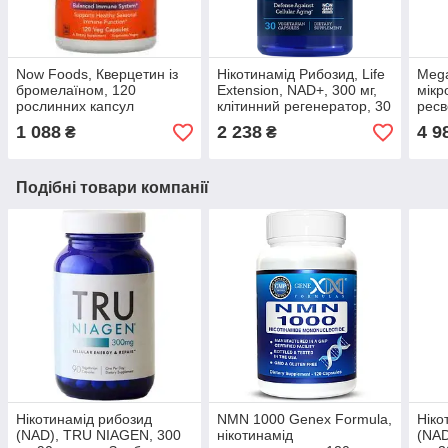
Now Foods, Кверцетин із
Нікотинамід Рибозид, Life
Mega
бромелаїном, 120
Extension, NAD+, 300 мг,
мікр
рослинних капсул
клітинний регенератор, 30
ресв
капсул
капс
1 088
2 238
4 9
₴
₴
Подібні товари компанії
Нікотинамід рибозид
NMN 1000 Genex Formula,
Ніко
(NAD), TRU NIAGEN, 300
нікотинамід
(NAD