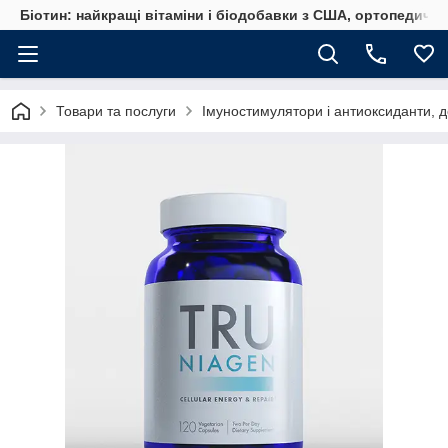
Біотин: найкращі вітаміни і біодобавки з США, ортопедичні
Товари та послуги
Імуностимулятори і антиоксиданти, д