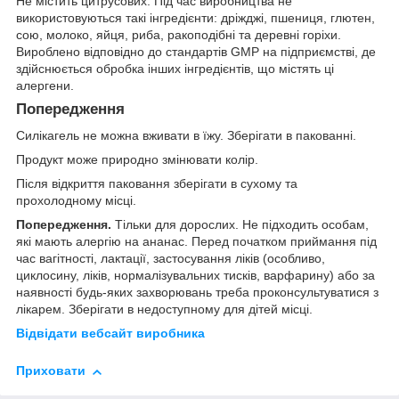
Не містить цитрусових. Під час виробництва не
використовуються такі інгредієнти: дріжджі, пшениця, глютен,
сою, молоко, яйця, риба, ракоподібні та деревні горіхи.
Вироблено відповідно до стандартів GMP на підприємстві, де
здійснюється обробка інших інгредієнтів, що містять ці
алергени.
Попередження
Силікагель не можна вживати в їжу. Зберігати в пакованні.
Продукт може природно змінювати колір.
Після відкриття паковання зберігати в сухому та
прохолодному місці.
Попередження.
Тільки для дорослих. Не підходить особам,
які мають алергію на ананас. Перед початком приймання під
час вагітності, лактації, застосування ліків (особливо,
циклосину, ліків, нормалізувальних тисків, варфарину) або за
наявності будь-яких захворювань треба проконсультуватися з
лікарем. Зберігати в недоступному для дітей місці.
Відвідати вебсайт виробника
Приховати