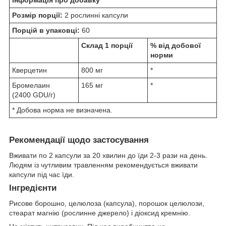
Інформація про добавку
Розмір порції:
2 рослинні капсули
Порцій в упаковці:
60
Склад 1 порції
% від добової
норми
Кверцетин
800 мг
*
Бромелаин
165 мг
*
(2400 GDU/г)
* Добова норма не визначена.
Рекомендації щодо застосування
Вживати по 2 капсули за 20 хвилин до їди 2-3 рази на день.
Людям із чутливим травленням рекомендується вживати
капсули під час їди.
Інгредієнти
Рисове борошно, целюлоза (капсула), порошок целюлози,
стеарат магнію (рослинне джерело) і діоксид кремнію.