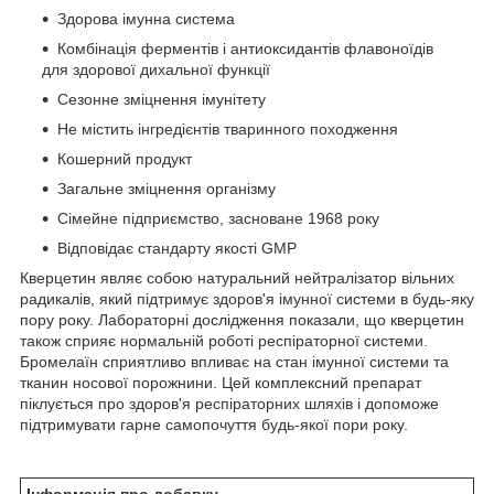
Здорова імунна система
Комбінація ферментів і антиоксидантів флавоноїдів
для здорової дихальної функції
Сезонне зміцнення імунітету
Не містить інгредієнтів тваринного походження
Кошерний продукт
Загальне зміцнення організму
Сімейне підприємство, засноване 1968 року
Відповідає стандарту якості GMP
Кверцетин являє собою натуральний нейтралізатор вільних
радикалів, який підтримує здоров'я імунної системи в будь-яку
пору року. Лабораторні дослідження показали, що кверцетин
також сприяє нормальній роботі респіраторної системи.
Бромелаїн сприятливо впливає на стан імунної системи та
тканин носової порожнини. Цей комплексний препарат
піклується про здоров'я респіраторних шляхів і допоможе
підтримувати гарне самопочуття будь-якої пори року.