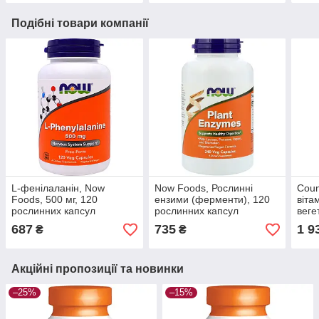
Подібні товари компанії
L-фенілаланін, Now
Now Foods, Рослинні
Coun
Foods, 500 мг, 120
ензими (ферменти), 120
віта
рослинних капсул
рослинних капсул
веге
687
735
1 9
₴
₴
Акційні пропозиції та новинки
–25%
–15%