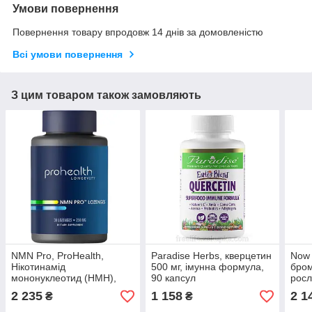
Умови повернення
Повернення товару впродовж 14 днів за домовленістю
Всі умови повернення
З цим товаром також замовляють
NMN Pro, ProHealth,
Paradise Herbs, кверцетин
Now 
Нікотинамід
500 мг, імунна формула,
бром
мононуклеотид (НМН),
90 капсул
росл
250 мг, 30 пастилок,
2 235
1 158
2 1
₴
₴
стабілізована форма,