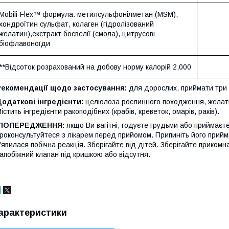
Mobili-Flex™ формула: метилсульфонілметан (MSM),
хондроїтин сульфат, колаген (гідролізований
желатин),екстракт босвелії (смола), цитрусові
біофлавоноїди
**Відсоток розрахований на добову норму калорій 2,000
Рекомендації щодо застосування
:
для дорослих, приймати три (
одаткові інгредієнти:
целюлоза рослинного походження, желати
істить інгредієнти ракоподібних (крабів, креветок, омарів, раків).
ПОПЕРЕДЖЕННЯ:
якщо Ви вагітні, годуєте грудьми або приймаєте
роконсультуйтеся з лікарем перед прийомом. Припиніть його прийм
'явилася побічна реакція. Зберігайте від дітей. Зберігайте приком
апобіжний клапан під кришкою або відсутня.
арактеристики