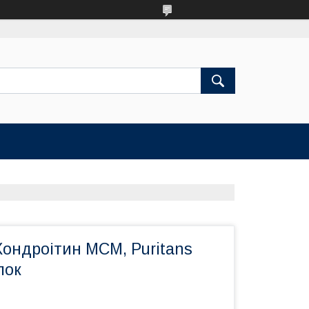
Хондроітин МСМ, Puritans
лок