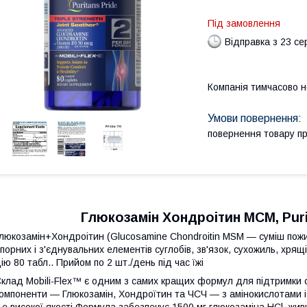
Під замовлення
Відправка з 23 се
Компанія тимчасово 
повернення товару п
Глюкозамін Хондроітин МСМ, Purit
люкозамін+Хондроітин (Glucosamine Chondroitin MSM ― суміш пожи
порних і з'єднувальних елементів суглобів, зв'язок, сухожиль, хря
ію 80 табл.. Прийом по 2 шт./день під час їжі
клад Mobili-Flex™ є одним з самих кращих формул для підтримки су
омпоненти ― Глюкозамін, Хондроїтин та ЧСЧ ― з амінокислотами і т
е високої якості Формула забезпечує 1500 мг глюкозаміна HCl, живи