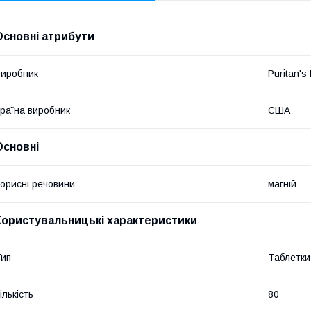
Основні атрибути
иробник
Puritan's 
раїна виробник
США
Основні
орисні речовини
магній
Користувальницькі характеристики
ип
Таблетки
ількість
80