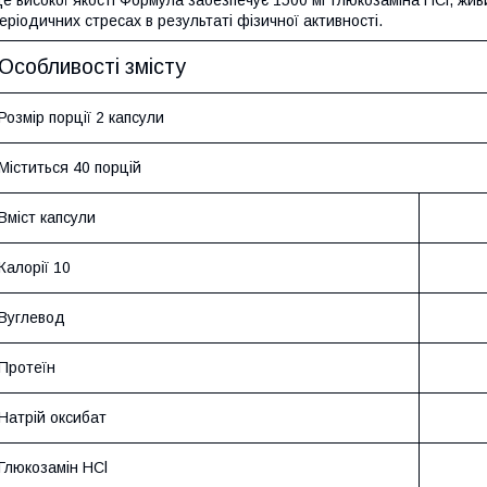
еріодичних стресах в результаті фізичної активності.
Особливості змісту
Розмір порції 2 капсули
Міститься 40 порцій
Вміст капсули
Калорії 10
Вуглевод
Протеїн
Натрій оксибат
Глюкозамін HCl