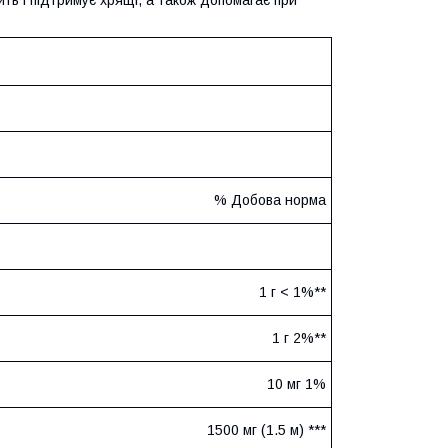
% Добова норма
1 г < 1%**
1 г 2%**
10 мг 1%
1500 мг (1.5 м) ***