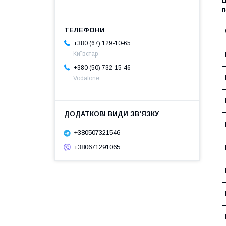
п
+380 (67) 129-10-65
Київстар
+380 (50) 732-15-46
Vodafone
+380507321546
+380671291065