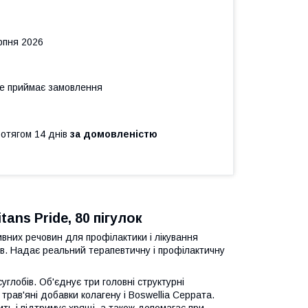
рпня 2026
не приймає замовлення
ротягом 14 днів
за домовленістю
ans Pride, 80 пігулок
вних речовин для профілактики і лікування
щів. Надає реальний терапевтичну і профілактичну
глобів. Об'єднує три головні структурні
рав'яні добавки колагену і Boswellia Серрата.
ть і підтримує хрящі, а також допомагає при