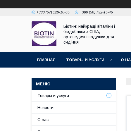
+380 (67) 129-10-65
+380 (50) 732-15-46
Біотин: найкращі вітаміни і
біодобавки з США,
ортопедичні подушки для
сидіння
ГЛАВНАЯ
ТОВАРЫ И УСЛУГИ
О Н
Товары и услуги
Новости
О нас