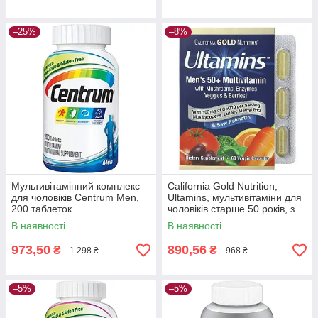
–25%
–8%
Мультивітамінний комплекс
California Gold Nutrition,
для чоловіків Centrum Men,
Ultamins, мультивітаміни для
200 таблеток
чоловіків старше 50 років, з
Q10 і натуральними
В наявності
В наявності
екстрактами, 60 капсул
973,50
890,56
₴
₴
1 298 ₴
968 ₴
–5%
–5%