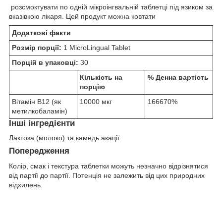
розсмоктувати по одній мікроінгвальній таблетці під язиком за
вказівкою лікаря. Цей продукт можна ковтати
Додаткові факти
Розмір порції:
1 MicroLingual Tablet
Порцій в упаковці:
30
Кількість на
% Денна вартість
порцію
Вітамін B12 (як
10000 мкг
166670%
метилкобаламін)
Інші інгредієнти
Лактоза (молоко) та камедь акації.
Попередження
Колір, смак і текстура таблетки можуть незначно відрізнятися
від партії до партії. Потенція не залежить від цих природних
відхилень.