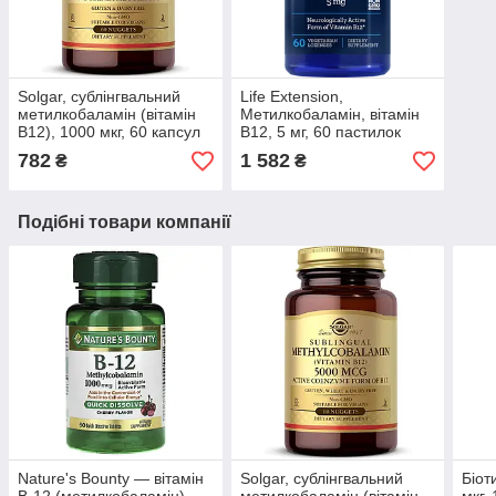
Solgar, сублінгвальний
Life Extension,
метилкобаламін (вітамін
Метилкобаламін, вітамін
B12), 1000 мкг, 60 капсул
В12, 5 мг, 60 пастилок
782
1 582
₴
₴
Подібні товари компанії
Nature's Bounty — вітамін
Solgar, сублінгвальний
Біот