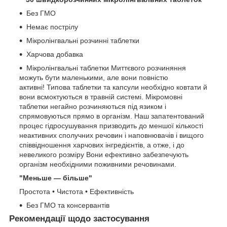
Без ГМО
Немає пострілу
Мікролінгвальні розчинні таблетки
Харчова добавка
Мікролінгвальні таблетки Миттєвого розчиняння
можуть бути маленькими, але вони повністю
активні! Типова таблетки та капсули необхідно ковтати й
вони всмоктуються в травній системі. Мікромовні
таблетки негайно розчиняються під язиком і
спрямовуються прямо в організм. Наш запатентований
процес гідросушування призводить до меншої кількості
неактивних сполучних речовин і наповнювачів і вищого
співвідношення харчових інгредієнтів, а отже, і до
невеликого розміру Вони ефективно забезпечують
організм необхідними поживними речовинами.
"Меньше — більше"
Простота • Чистота • Ефективність
Без ГМО та консервантів
Рекомендації щодо застосування