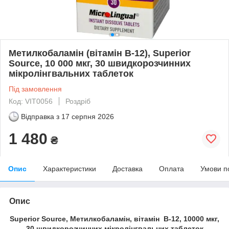
Метилкобаламін (вітамін B-12), Superior
Source, 10 000 мкг, 30 швидкорозчинних
мікролінгвальних таблеток
Під замовлення
Код: VIT0056
Роздріб
Відправка з
17 серпня 2026
1 480
₴
Опис
Характеристики
Доставка
Оплата
Умови п
Опис
Superior Source, Метилкобаламін, вітамін B-12, 10000 мкг,
30 швидкорозчинних мікролінгвальних таблеток