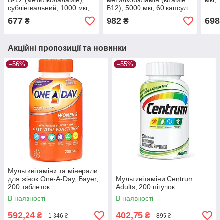
B-12 (метилкобаламін),
метилкобаламін (вітамін
мкг,
сублінгвальний, 1000 мкг,
B12), 5000 мкг, 60 капсул
60 таблеток
677
982
698
₴
₴
Акційні пропозиції та новинки
–56%
–55%
Мультивітаміни та мінерали
для жінок One-A-Day, Bayer,
Мультивітаміни Centrum
200 таблеток
Adults, 200 пігулок
В наявності
В наявності
592,24
402,75
₴
₴
1 346 ₴
895 ₴