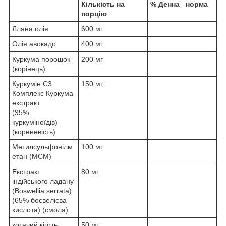
Кількість на
% Денна норма
порцію
Лляна олія
600 мг
Олія авокадо
400 мг
Куркума порошок
200 мг
(корінець)
Куркумін С3
150 мг
Комплекс Куркума
екстракт
(95%
куркуміноїдів)
(кореневість)
Метилсульфонілм
100 мг
етан (МСМ)
Екстракт
80 мг
індійського ладану
(Boswellia serrata)
(65% босвелієва
кислота) (смола)
котячий кіготь
50 мг