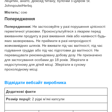
лецитин, анато, діоксид титану, булочки з цукром St.
JohnqouteiHerbq.
Містить:
сою
Попередження
Попередження:
Не застосовуйте у разі порушення цілісності
герметичної упаковки. Проконсультуйтеся з лікарем перед
вживанням продукту в разі вживання ліків або наявності будь-
яких захворювань. Не приймати в разі непрохідності
жовчовивідних шляхів. Не вживати під час вагітності, під час
годування груддю або під час підготовки до вагітності. Не
перевищувати рекомендовану добову дозу. Не призначено
для застосування особами до 18 років. Зберігати в
недоступному для дітей місці. Зберігати в сухому
прохолодному місці.
Відвідати вебсайт виробника
Додаткові факти
Розмір порції:
2 рідкі м'які капсули