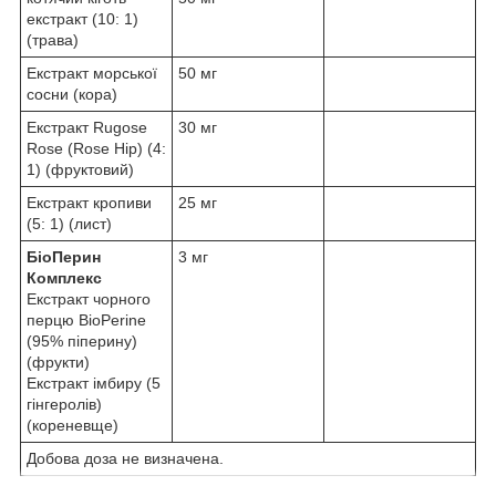
екстракт (10: 1)
(трава)
Екстракт морської
50 мг
сосни (кора)
Екстракт Rugose
30 мг
Rose (Rose Hip) (4:
1) (фруктовий)
Екстракт кропиви
25 мг
(5: 1) (лист)
БіоПерин
3 мг
Комплекс
Екстракт чорного
перцю BioPerine
(95% піперину)
(фрукти)
Екстракт імбиру (5
гінгеролів)
(кореневще)
Добова доза не визначена.