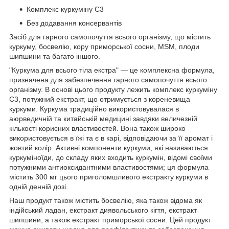
Комплекс куркуміну C3
Без додавання консервантів
Засіб для гарного самопочуття всього організму, що містить
куркуму, босвелію, кору приморської сосни, MSM, плоди
шипшини та багато іншого.
"Куркума для всього тіла екстра" — це комплексна формула,
призначена для забезпечення гарного самопочуття всього
організму. В основі цього продукту лежить комплекс куркуміну
C3, потужний екстракт, що отримується з кореневища
куркуми. Куркума традиційно використовувалася в
аюрведичній та китайській медицині завдяки величезній
кількості корисних властивостей. Вона також широко
використовується в їжі та є в карі, відповідаючи за її аромат і
жовтий колір. Активні компоненти куркуми, які називаються
куркуміноїди, до складу яких входить куркумін, відомі своїми
потужними антиоксидантними властивостями; ця формула
містить 300 мг цього приголомшливого екстракту куркуми в
одній денній дозі.
Наш продукт також містить босвелію, яка також відома як
індійський ладан, екстракт диявольського кігтя, екстракт
шипшини, а також екстракт приморської сосни. Цей продукт