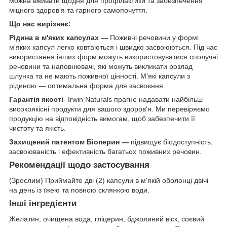
можна вживати щодня для профілактики та забезпечення
міцного здоров'я та гарного самопочуття.
Що нас вирізняє:
Рідина в м'яких капсулах —
Поживні речовини у формі
м'яких капсул легко ковтаються і швидко засвоюються. Під час
використання інших форм можуть використовуватися сполучні
речовини та наповнювачі, які можуть викликати розлад
шлунка та не мають поживної цінності. М'які капсули з
рідиною — оптимальна форма для засвоєння.
Гарантія якості
- Irwin Naturals прагне надавати найбільш
високоякісні продукти для вашого здоров'я. Ми перевіряємо
продукцію на відповідність вимогам, щоб забезпечити її
чистоту та якість.
Захищений патентом Біоперин —
підвищує біодоступність,
засвоюваність і ефективність багатьох поживних речовин.
Рекомендації щодо застосування
(Зрослим) Приймайте дві (2) капсули в м'якій оболонці двічі
на день із їжею та повною склянкою води.
Інші інгредієнти
Желатин, очищена вода, гліцерин, бджолиний віск, соєвий