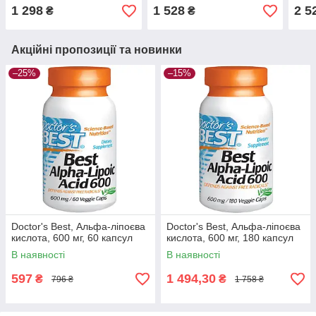
капсул
1 298
1 528
2 5
₴
₴
Акційні пропозиції та новинки
–25%
–15%
Doctor's Best, Альфа-ліпоєва
Doctor's Best, Альфа-ліпоєва
кислота, 600 мг, 60 капсул
кислота, 600 мг, 180 капсул
В наявності
В наявності
597
1 494,30
₴
₴
796 ₴
1 758 ₴